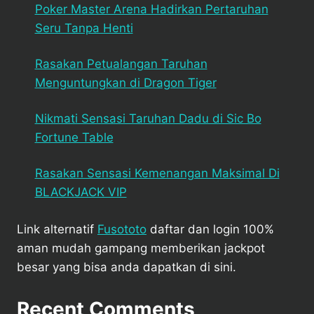
Poker Master Arena Hadirkan Pertaruhan
Seru Tanpa Henti
Rasakan Petualangan Taruhan
Menguntungkan di Dragon Tiger
Nikmati Sensasi Taruhan Dadu di Sic Bo
Fortune Table
Rasakan Sensasi Kemenangan Maksimal Di
BLACKJACK VIP
Link alternatif
Fusototo
daftar dan login 100%
aman mudah gampang memberikan jackpot
besar yang bisa anda dapatkan di sini.
Recent Comments