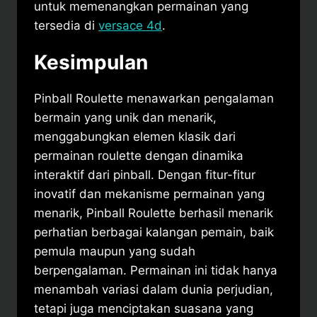
untuk memenangkan permainan yang
tersedia di
versace 4d
.
Kesimpulan
Pinball Roulette menawarkan pengalaman
bermain yang unik dan menarik,
menggabungkan elemen klasik dari
permainan roulette dengan dinamika
interaktif dari pinball. Dengan fitur-fitur
inovatif dan mekanisme permainan yang
menarik, Pinball Roulette berhasil menarik
perhatian berbagai kalangan pemain, baik
pemula maupun yang sudah
berpengalaman. Permainan ini tidak hanya
menambah variasi dalam dunia perjudian,
tetapi juga menciptakan suasana yang