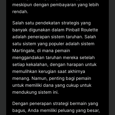
meskipun dengan pembayaran yang lebih
rendah.
Salah satu pendekatan strategis yang
banyak digunakan dalam Pinball Roulette
adalah penerapan sistem taruhan. Salah
satu sistem yang populer adalah sistem
Martingale, di mana pemain
menggandakan taruhan mereka setelah
setiap kekalahan, dengan harapan untuk
memulihkan kerugian saat akhirnya
menang. Namun, penting bagi pemain
untuk memiliki dana yang cukup untuk
mendukung sistem ini.
Dengan penerapan strategi bermain yang
bagus, Anda memiliki peluang yang besar,