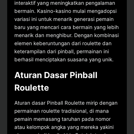
interaktif yang meningkatkan pengalaman
bermain. Kasino-kasino mulai mengadopsi
variasi ini untuk menarik generasi pemain
baru yang mencari cara bermain yang lebih
menarik dan menghibur. Dengan kombinasi
elemen keberuntungan dari roulette dan
keterampilan dari pinball, permainan ini
berhasil menciptakan suasana yang unik.
Aturan Dasar Pinball
Roulette
Aturan dasar Pinball Roulette mirip dengan
permainan roulette tradisional, di mana
pemain memasang taruhan pada nomor
atau kelompok angka yang mereka yakini