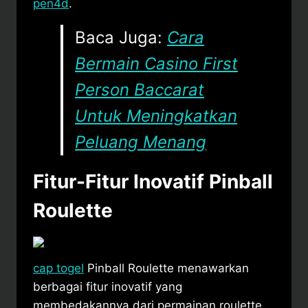
pen4d
.
Baca Juga:
Cara
Bermain Casino First
Person Baccarat
Untuk Meningkatkan
Peluang Menang
Fitur-Fitur Inovatif Pinball
Roulette
cap togel
Pinball Roulette menawarkan
berbagai fitur inovatif yang
membedakannya dari permainan roulette