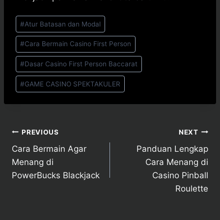
Post
#
Atur Batasan dan Modal
Tags:
#
Cara Bermain Casino First Person
#
Dasar Casino First Person Baccarat
#
GAME CASINO SPEKTAKULER
Post
PREVIOUS
NEXT
Cara Bermain Agar
Panduan Lengkap
navigation
Menang di
Cara Menang di
PowerBucks Blackjack
Casino Pinball
Roulette