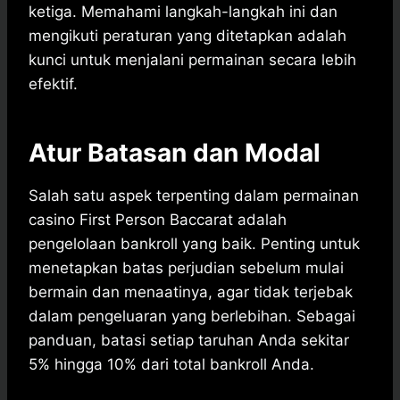
ketiga. Memahami langkah-langkah ini dan
mengikuti peraturan yang ditetapkan adalah
kunci untuk menjalani permainan secara lebih
efektif.
Atur Batasan dan Modal
Salah satu aspek terpenting dalam permainan
casino First Person Baccarat adalah
pengelolaan bankroll yang baik. Penting untuk
menetapkan batas perjudian sebelum mulai
bermain dan menaatinya, agar tidak terjebak
dalam pengeluaran yang berlebihan. Sebagai
panduan, batasi setiap taruhan Anda sekitar
5% hingga 10% dari total bankroll Anda.