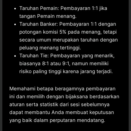
Taruhan Pemain: Pembayaran 1:1 jika
tangan Pemain menang.
Taruhan Banker: Pembayaran 1:1 dengan
potongan komisi 5% pada menang, tetapi
secara umum merupakan taruhan dengan
peluang menang tertinggi.
Taruhan Tie: Pembayaran yang menarik,
biasanya 8:1 atau 9:1, namun memiliki
risiko paling tinggi karena jarang terjadi.
Memahami betapa beragamnya pembayaran
ini dan memilih dengan bijaksana berdasarkan
aturan serta statistik dari sesi sebelumnya
dapat membantu Anda membuat keputusan
yang baik dalam perputaran mendatang.