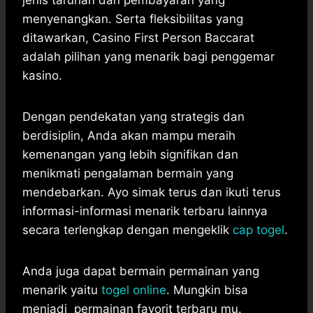
jenis taruhan dan pembayaran yang
menyenangkan. Serta fleksibilitas yang
ditawarkan, Casino First Person Baccarat
adalah pilihan yang menarik bagi penggemar
kasino.
Dengan pendekatan yang strategis dan
berdisiplin, Anda akan mampu meraih
kemenangan yang lebih signifikan dan
menikmati pengalaman bermain yang
mendebarkan. Ayo simak terus dan ikuti terus
informasi-informasi menarik terbaru lainnya
secara terlengkap dengan mengeklik
cap togel
.
Anda juga dapat bermain permainan yang
menarik yaitu
togel online
. Mungkin bisa
menjadi permainan favorit terbaru mu.