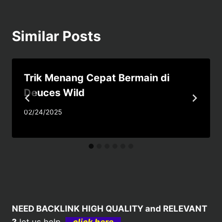
Similar Posts
Trik Menang Cepat Bermain di
Deuces Wild
02/24/2025
NEED BACKLINK HIGH QUALITY and RELEVANT