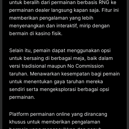
untuk beralih dari permainan berbasis RNG ke
permainan dealer langsung kapan saja. Fitur ini
memberikan pengalaman yang lebih
menyenangkan dan interaktif, mirip dengan
bermain di kasino fisik.
Selain itu, pemain dapat menggunakan opsi
untuk bersaing di berbagai meja, baik dalam
versi tradisional maupun No Commission
taruhan. Menawarkan kesempatan bagi pemain
untuk menentukan gaya taruhan mereka
sendiri serta mengeksplorasi berbagai opsi
permainan.
Platform permainan online yang dirancang
khusus untuk memberikan pengalaman