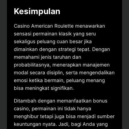
Kesimpulan
Casino American Roulette menawarkan
sensasi permainan klasik yang seru
sekaligus peluang cuan besar jika
dimainkan dengan strategi tepat. Dengan
memahami jenis taruhan dan
probabilitasnya, menerapkan manajemen
modal secara disiplin, serta mengendalikan
emosi ketika bermain, peluang menang
bisa meningkat signifikan.
Ditambah dengan memanfaatkan bonus
casino, permainan ini tidak hanya
menghibur tetapi juga bisa menjadi sumber
keuntungan nyata. Jadi, bagi Anda yang