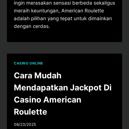
ingin merasakan sensasi berbeda sekaligus
meraih keuntungan, American Roulette
adalah pilihan yang tepat untuk dimainkan
dengan cerdas.
CASINO ONLINE
Cara Mudah
Mendapatkan Jackpot Di
Casino American
Roulette
08/23/2025