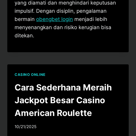
yang diamati dan menghindari keputusan
impulsif. Dengan disiplin, pengalaman
bermain
obengbet login
menjadi lebih
menyenangkan dan risiko kerugian bisa
ditekan.
CASINO ONLINE
Cara Sederhana Meraih
Jackpot Besar Casino
American Roulette
10/21/2025