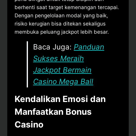
berhenti saat target kemenangan tercapai.
Dengan pengelolaan modal yang baik,
risiko kerugian bisa ditekan sekaligus
membuka peluang jackpot lebih besar.
Baca Juga:
Panduan
Sukses Meraih
Jackpot Bermain
Casino Mega Ball
Kendalikan Emosi dan
Manfaatkan Bonus
Casino