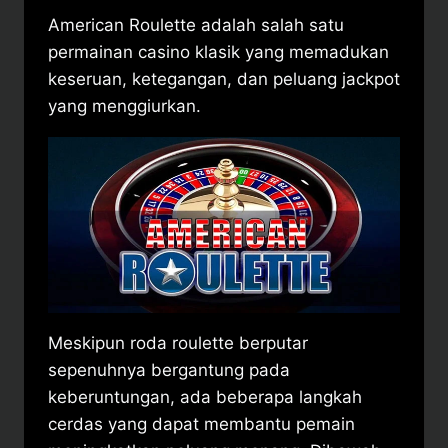
American Roulette adalah salah satu
permainan casino klasik yang memadukan
keseruan, ketegangan, dan peluang jackpot
yang menggiurkan.
Meskipun roda roulette berputar
sepenuhnya bergantung pada
keberuntungan, ada beberapa langkah
cerdas yang dapat membantu pemain