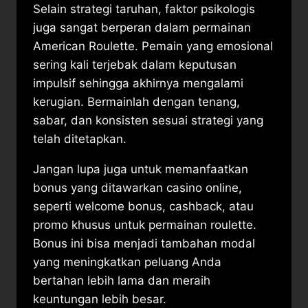
Selain strategi taruhan, faktor psikologis
juga sangat berperan dalam permainan
American Roulette. Pemain yang emosional
sering kali terjebak dalam keputusan
impulsif sehingga akhirnya mengalami
kerugian. Bermainlah dengan tenang,
sabar, dan konsisten sesuai strategi yang
telah ditetapkan.
Jangan lupa juga untuk memanfaatkan
bonus yang ditawarkan casino online,
seperti welcome bonus, cashback, atau
promo khusus untuk permainan roulette.
Bonus ini bisa menjadi tambahan modal
yang meningkatkan peluang Anda
bertahan lebih lama dan meraih
keuntungan lebih besar.