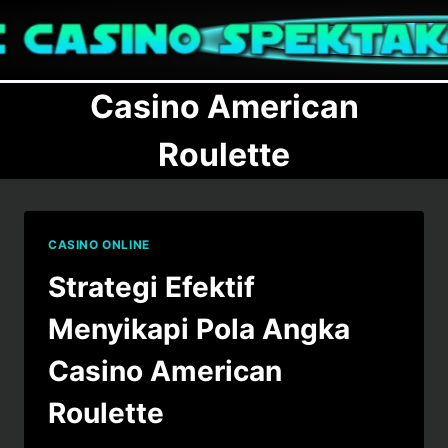
Skip
to
content
Casino American
Roulette
CASINO ONLINE
Strategi Efektif
Menyikapi Pola Angka
Casino American
Roulette