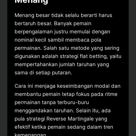
Menang besar tidak selalu berarti harus
bertaruh besar. Banyak pemain
berpengalaman justru memulai dengan
nominal kecil sambil membaca pola
permainan. Salah satu metode yang sering
digunakan adalah strategi flat betting, yaitu
mempertahankan jumlah taruhan yang
sama di setiap putaran.
Cara ini menjaga keseimbangan modal dan
membantu pemain tetap fokus pada ritme
permainan tanpa terburu-buru
menggandakan taruhan. Selain itu, ada
pula strategi Reverse Martingale yang
efektif ketika pemain sedang dalam tren
kemenangan.