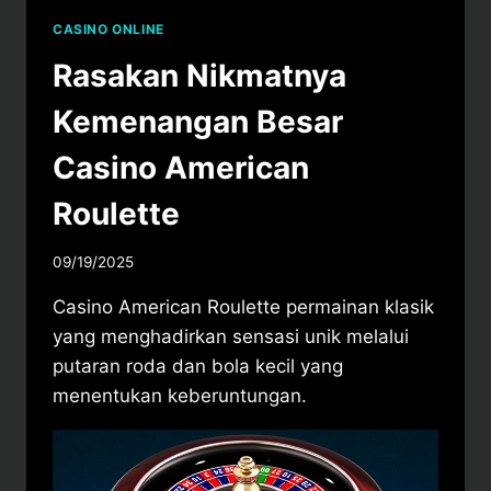
CASINO ONLINE
Rasakan Nikmatnya
Kemenangan Besar
Casino American
Roulette
09/19/2025
Casino American Roulette permainan klasik
yang menghadirkan sensasi unik melalui
putaran roda dan bola kecil yang
menentukan keberuntungan.