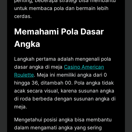
penting, beberapa strategi bisa membantu
untuk membaca pola dan bermain lebih
cerdas.
Memahami Pola Dasar
Angka
Langkah pertama adalah mengenali pola
dasar angka di meja
Casino American
Roulette
. Meja ini memiliki angka dari 0
hingga 36, ditambah 00. Pola angka tidak
acak secara visual, karena susunan angka
di roda berbeda dengan susunan angka di
meja.
Mengetahui posisi angka bisa membantu
dalam mengamati angka yang sering