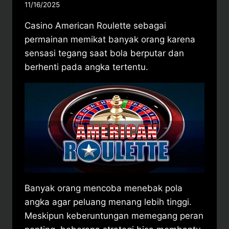
11/16/2025
Casino American Roulette sebagai
permainan memikat banyak orang karena
sensasi tegang saat bola berputar dan
berhenti pada angka tertentu.
Banyak orang mencoba menebak pola
angka agar peluang menang lebih tinggi.
Meskipun keberuntungan memegang peran