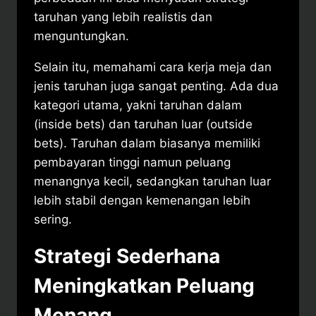
taruhan yang lebih realistis dan
menguntungkan.
Selain itu, memahami cara kerja meja dan
jenis taruhan juga sangat penting. Ada dua
kategori utama, yakni taruhan dalam
(inside bets) dan taruhan luar (outside
bets). Taruhan dalam biasanya memiliki
pembayaran tinggi namun peluang
menangnya kecil, sedangkan taruhan luar
lebih stabil dengan kemenangan lebih
sering.
Strategi Sederhana
Meningkatkan Peluang
Menang