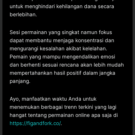
untuk menghindari kehilangan dana secara
berlebihan.
Sesi permainan yang singkat namun fokus
dapat membantu menjaga konsentrasi dan
mengurangi kesalahan akibat kelelahan.
Pemain yang mampu mengendalikan emosi
dan berhenti sesuai rencana akan lebih mudah
mempertahankan hasil positif dalam jangka
panjang.
Ayo, manfaatkan waktu Anda untuk
menemukan berbagai trenn terkini yang lagi
hangat tentang permainan online apa saja di
https://figandfork.co/
.