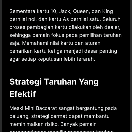
Sementara kartu 10, Jack, Queen, dan King
bernilai nol, dan kartu As bernilai satu. Seluruh
proses pembagian kartu dilakukan oleh dealer,
sehingga pemain fokus pada pemilihan taruhan
saja. Memahami nilai kartu dan aturan
penarikan kartu ketiga menjadi dasar penting
agar setiap keputusan lebih terarah.
Strategi Taruhan Yang
Efektif
Meski Mini Baccarat sangat bergantung pada
peluang, strategi cermat dapat membantu
meminimalkan risiko. Banyak pemain