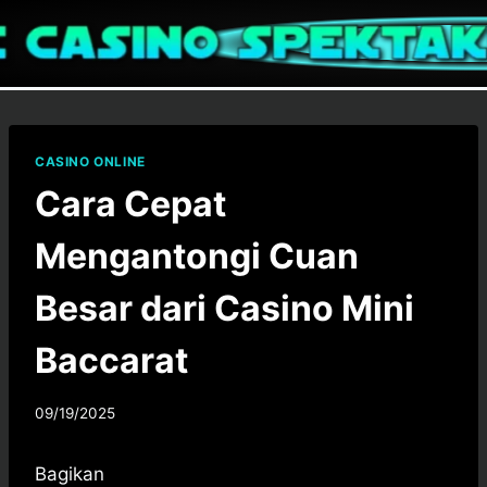
Skip
to
content
CASINO ONLINE
Cara Cepat
Mengantongi Cuan
Besar dari Casino Mini
Baccarat
09/19/2025
Bagikan