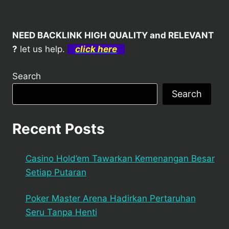
NEED BACKLINK HIGH QUALITY and RELEVANT
?
let us help.
click here
Search
Search
Recent Posts
Casino Hold’em Tawarkan Kemenangan Besar
Setiap Putaran
Poker Master Arena Hadirkan Pertaruhan
Seru Tanpa Henti