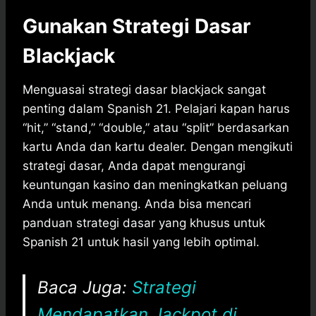
Gunakan Strategi Dasar
Blackjack
Menguasai strategi dasar blackjack sangat
penting dalam Spanish 21. Pelajari kapan harus
“hit,” “stand,” “double,” atau “split” berdasarkan
kartu Anda dan kartu dealer. Dengan mengikuti
strategi dasar, Anda dapat mengurangi
keuntungan kasino dan meningkatkan peluang
Anda untuk menang. Anda bisa mencari
panduan strategi dasar yang khusus untuk
Spanish 21 untuk hasil yang lebih optimal.
Baca Juga:
Strategi
Mendapatkan Jackpot di