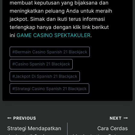
membuat keputusan yang bijaksana dan
meningkatkan peluang Anda untuk meraih
jackpot. Simak dan ikuti terus informasi
terlengkap hanya dengan klik link berikut
ini
GAME CASINO SPEKTAKULER
.
Post
#
Bermain Casino Spanish 21 Blackjack
Tags:
#
Casino Spanish 21 Blackjack
#
Jackpot Di Spanish 21 Blackjack
#
Strategi Casino Spanish 21 Blackjack
Post
PREVIOUS
NEXT
Strategi Mendapatkan
Cara Cerdas
navigation