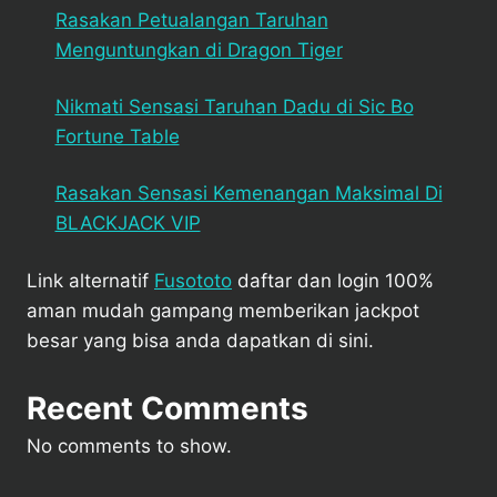
Rasakan Petualangan Taruhan
Menguntungkan di Dragon Tiger
Nikmati Sensasi Taruhan Dadu di Sic Bo
Fortune Table
Rasakan Sensasi Kemenangan Maksimal Di
BLACKJACK VIP
Link alternatif
Fusototo
daftar dan login 100%
aman mudah gampang memberikan jackpot
besar yang bisa anda dapatkan di sini.
Recent Comments
No comments to show.