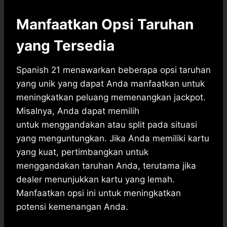
Manfaatkan Opsi Taruhan
yang Tersedia
Spanish 21 menawarkan beberapa opsi taruhan
yang unik yang dapat Anda manfaatkan untuk
meningkatkan peluang memenangkan jackpot.
Misalnya, Anda dapat memilih
untuk menggandakan atau split pada situasi
yang menguntungkan. Jika Anda memiliki kartu
yang kuat, pertimbangkan untuk
menggandakan taruhan Anda, terutama jika
dealer menunjukkan kartu yang lemah.
Manfaatkan opsi ini untuk meningkatkan
potensi kemenangan Anda.