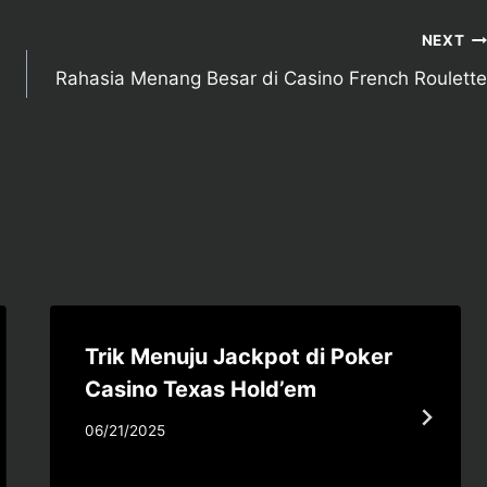
NEXT
Rahasia Menang Besar di Casino French Roulette
Trik Menuju Jackpot di Poker
Casino Texas Hold’em
06/21/2025