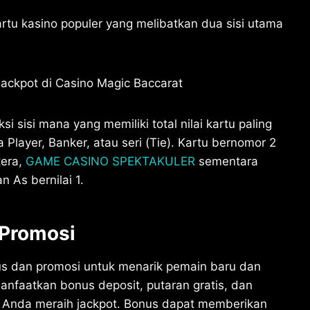
tu kasino populer yang melibatkan dua sisi utama
 sisi mana yang memiliki total nilai kartu paling
Player, Banker, atau seri (Tie). Kartu bernomor 2
tera,
GAME CASINO SPEKTAKULER
sementara
n As bernilai 1.
Promosi
us dan promosi untuk menarik pemain baru dan
faatkan bonus deposit, putaran gratis, dan
g Anda meraih jackpot. Bonus dapat memberikan