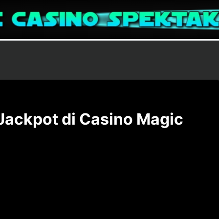
Jackpot di Casino Magic