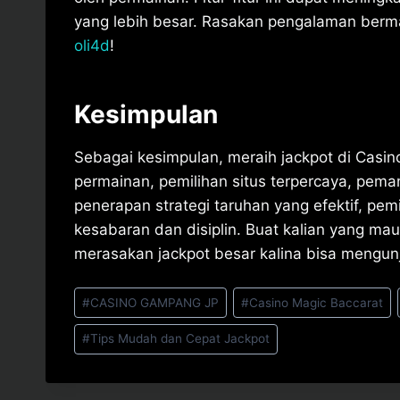
yang lebih besar. Rasakan pengalaman berm
oli4d
!
Kesimpulan
Sebagai kesimpulan, meraih jackpot di Cas
permainan, pemilihan situs terpercaya, pema
penerapan strategi taruhan yang efektif, pem
kesabaran dan disiplin. Buat kalian yang ma
merasakan jackpot besar kalina bisa mengun
Post
#
CASINO GAMPANG JP
#
Casino Magic Baccarat
Tags:
#
Tips Mudah dan Cepat Jackpot