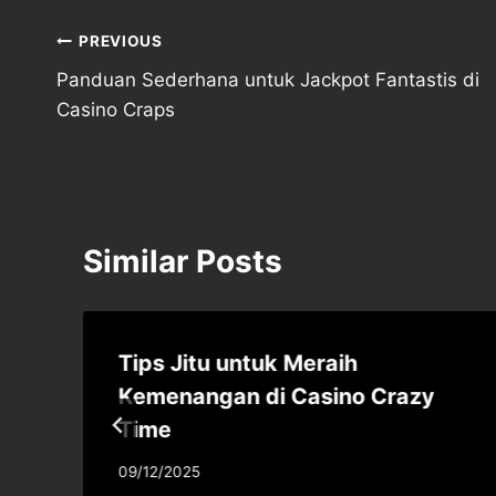
Post
PREVIOUS
Panduan Sederhana untuk Jackpot Fantastis di
navigation
Casino Craps
Similar Posts
Tips Jitu untuk Meraih
y
Kemenangan di Casino Crazy
Time
09/12/2025