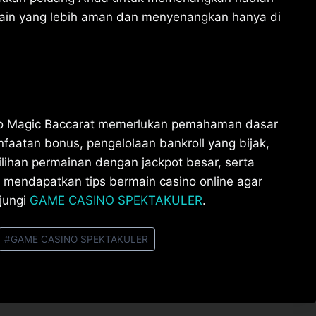
ain yang lebih aman dan menyenangkan hanya di
ino Magic Baccarat memerlukan pemahaman dasar
nfaatan bonus, pengelolaan bankroll yang bijak,
ilihan permainan dengan jackpot besar, serta
u mendapatkan tips bermain casino online agar
jungi
GAME CASINO SPEKTAKULER
.
#
GAME CASINO SPEKTAKULER