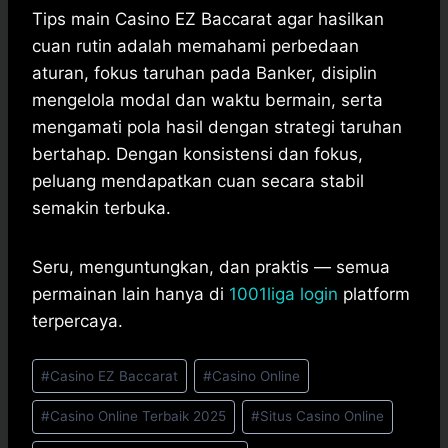
Tips main Casino EZ Baccarat agar hasilkan
cuan rutin adalah memahami perbedaan
aturan, fokus taruhan pada Banker, disiplin
mengelola modal dan waktu bermain, serta
mengamati pola hasil dengan strategi taruhan
bertahap. Dengan konsistensi dan fokus,
peluang mendapatkan cuan secara stabil
semakin terbuka.
Seru, menguntungkan, dan praktis — semua
permainan lain hanya di
1001liga login
platform
terpercaya.
Post
#
Casino EZ Baccarat
#
Casino Online
Tags:
#
Casino Online Terbaik 2025
#
Situs Casino Online