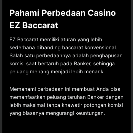
Pahami Perbedaan Casino
EZ Baccarat
EZ Baccarat memiliki aturan yang lebih
sederhana dibanding baccarat konvensional.
Salah satu perbedaannya adalah penghapusan
komisi saat bertaruh pada Banker, sehingga
peluang menang menjadi lebih menarik.
Memahami perbedaan ini membuat Anda bisa
memanfaatkan peluang taruhan Banker dengan
lebih maksimal tanpa khawatir potongan komisi
yang biasanya mengurangi keuntungan.