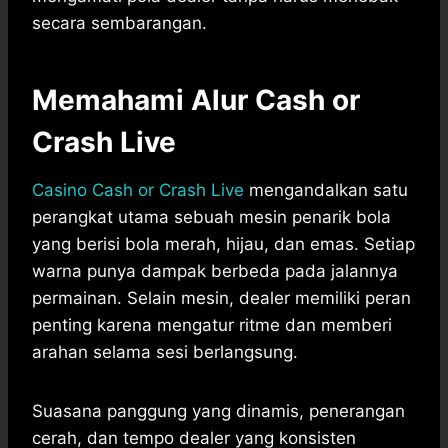
secara sembarangan.
Memahami Alur Cash or
Crash Live
Casino Cash or Crash Live
mengandalkan satu
perangkat utama sebuah mesin penarik bola
yang berisi bola merah, hijau, dan emas. Setiap
warna punya dampak berbeda pada jalannya
permainan. Selain mesin, dealer memiliki peran
penting karena mengatur ritme dan memberi
arahan selama sesi berlangsung.
Suasana panggung yang dinamis, penerangan
cerah, dan tempo dealer yang konsisten