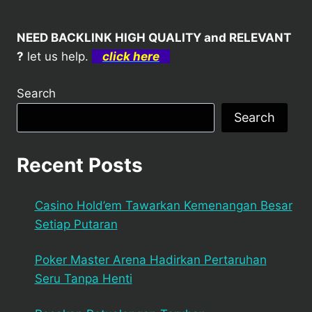
NEED BACKLINK HIGH QUALITY and RELEVANT
?
let us help.
click here
Search
Search
Recent Posts
Casino Hold’em Tawarkan Kemenangan Besar
Setiap Putaran
Poker Master Arena Hadirkan Pertaruhan
Seru Tanpa Henti