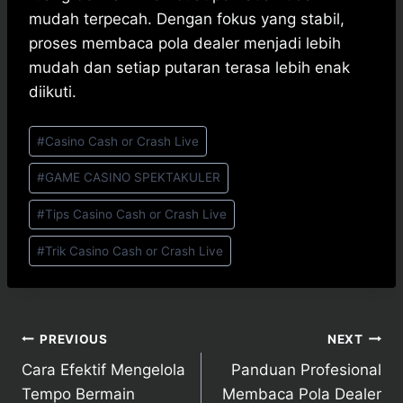
mudah terpecah. Dengan fokus yang stabil,
proses membaca pola dealer menjadi lebih
mudah dan setiap putaran terasa lebih enak
diikuti.
Post
#
Casino Cash or Crash Live
Tags:
#
GAME CASINO SPEKTAKULER
#
Tips Casino Cash or Crash Live
#
Trik Casino Cash or Crash Live
Post
PREVIOUS
NEXT
Cara Efektif Mengelola
Panduan Profesional
navigation
Tempo Bermain
Membaca Pola Dealer