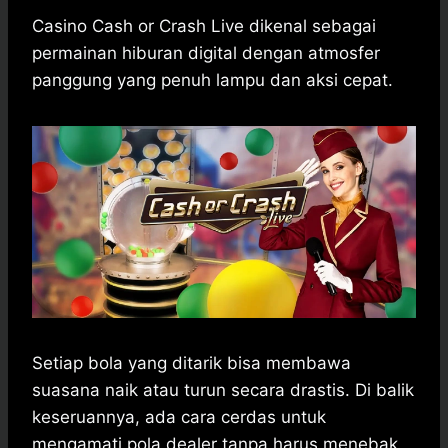
h
a
e
e
k
i
a
c
s
l
y
n
Casino Cash or Crash Live dikenal sebagai
t
e
s
e
p
e
permainan hiburan digital dengan atmosfer
s
b
e
g
e
panggung yang penuh lampu dan aksi cepat.
A
o
n
r
p
o
g
a
p
k
e
m
r
Setiap bola yang ditarik bisa membawa
suasana naik atau turun secara drastis. Di balik
keseruannya, ada cara cerdas untuk
mengamati pola dealer tanpa harus menebak