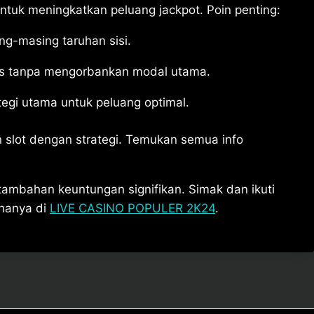
ntuk meningkatkan peluang jackpot. Poin penting:
g-masing taruhan sisi.
gis tanpa mengorbankan modal utama.
egi utama untuk peluang optimal.
 slot dengan strategi. Temukan semua info
ambahan keuntungan signifikan. Simak dan ikuti
 hanya di
LIVE CASINO POPULER 2K24
.