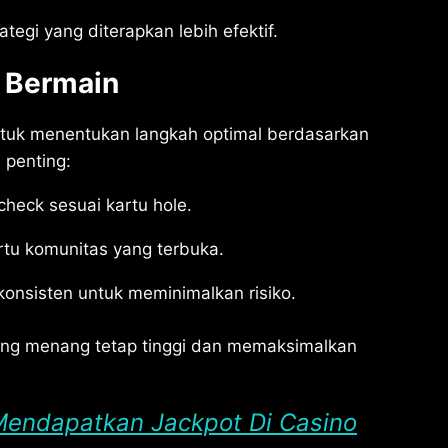
tegi yang diterapkan lebih efektif.
r Bermain
ntuk menentukan langkah optimal berdasarkan
 penting:
check sesuai kartu hole.
tu komunitas yang terbuka.
konsisten untuk meminimalkan risiko.
ang menang tetap tinggi dan memaksimalkan
Mendapatkan Jackpot Di Casino