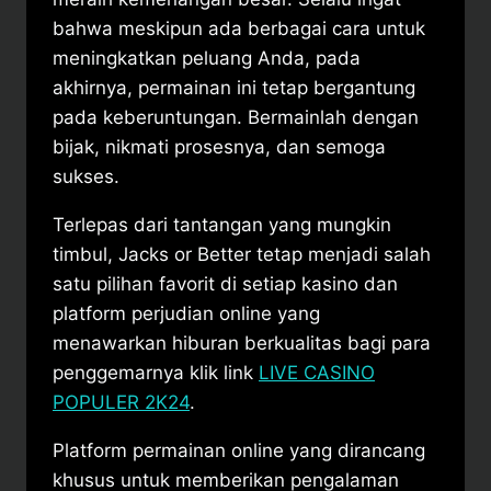
bahwa meskipun ada berbagai cara untuk
meningkatkan peluang Anda, pada
akhirnya, permainan ini tetap bergantung
pada keberuntungan. Bermainlah dengan
bijak, nikmati prosesnya, dan semoga
sukses.
Terlepas dari tantangan yang mungkin
timbul, Jacks or Better tetap menjadi salah
satu pilihan favorit di setiap kasino dan
platform perjudian online yang
menawarkan hiburan berkualitas bagi para
penggemarnya klik link
LIVE CASINO
POPULER 2K24
.
Platform permainan online yang dirancang
khusus untuk memberikan pengalaman