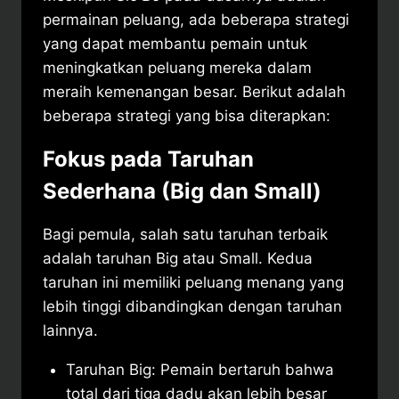
permainan peluang, ada beberapa strategi
yang dapat membantu pemain untuk
meningkatkan peluang mereka dalam
meraih kemenangan besar. Berikut adalah
beberapa strategi yang bisa diterapkan:
Fokus pada Taruhan
Sederhana (Big dan Small)
Bagi pemula, salah satu taruhan terbaik
adalah taruhan Big atau Small. Kedua
taruhan ini memiliki peluang menang yang
lebih tinggi dibandingkan dengan taruhan
lainnya.
Taruhan Big: Pemain bertaruh bahwa
total dari tiga dadu akan lebih besar