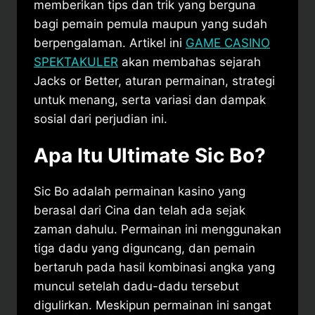
memberikan tips dan trik yang berguna
bagi pemain pemula maupun yang sudah
berpengalaman. Artikel ini
GAME CASINO
SPEKTAKULER
akan membahas sejarah
Jacks or Better, aturan permainan, strategi
untuk menang, serta variasi dan dampak
sosial dari perjudian ini.
Apa Itu Ultimate Sic Bo?
Sic Bo adalah permainan kasino yang
berasal dari Cina dan telah ada sejak
zaman dahulu. Permainan ini menggunakan
tiga dadu yang diguncang, dan pemain
bertaruh pada hasil kombinasi angka yang
muncul setelah dadu-dadu tersebut
digulirkan. Meskipun permainan ini sangat