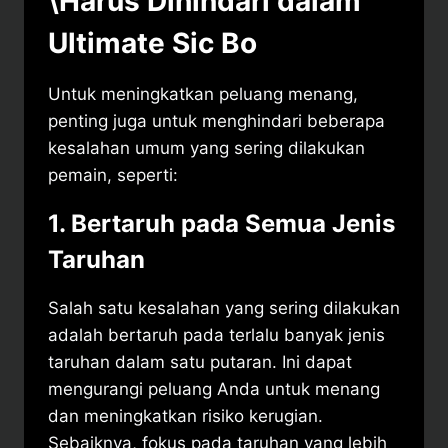
\Harus Dihindari dalam
Ultimate Sic Bo
Untuk meningkatkan peluang menang,
penting juga untuk menghindari beberapa
kesalahan umum yang sering dilakukan
pemain, seperti:
1. Bertaruh pada Semua Jenis
Taruhan
Salah satu kesalahan yang sering dilakukan
adalah bertaruh pada terlalu banyak jenis
taruhan dalam satu putaran. Ini dapat
mengurangi peluang Anda untuk menang
dan meningkatkan risiko kerugian.
Sebaiknya, fokus pada taruhan yang lebih