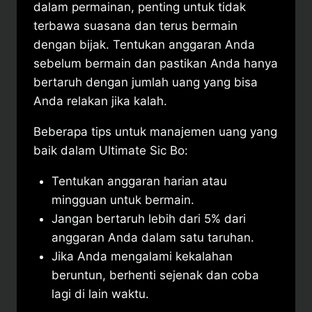
dalam permainan, penting untuk tidak
terbawa suasana dan terus bermain
dengan bijak. Tentukan anggaran Anda
sebelum bermain dan pastikan Anda hanya
bertaruh dengan jumlah uang yang bisa
Anda relakan jika kalah.
Beberapa tips untuk manajemen uang yang
baik dalam Ultimate Sic Bo:
Tentukan anggaran harian atau
mingguan untuk bermain.
Jangan bertaruh lebih dari 5% dari
anggaran Anda dalam satu taruhan.
Jika Anda mengalami kekalahan
beruntun, berhenti sejenak dan coba
lagi di lain waktu.