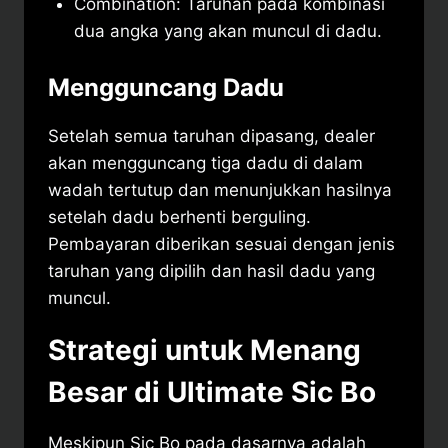
Combination: Taruhan pada kombinasi
dua angka yang akan muncul di dadu.
Mengguncang Dadu
Setelah semua taruhan dipasang, dealer
akan mengguncang tiga dadu di dalam
wadah tertutup dan menunjukkan hasilnya
setelah dadu berhenti berguling.
Pembayaran diberikan sesuai dengan jenis
taruhan yang dipilih dan hasil dadu yang
muncul.
Strategi untuk Menang
Besar di Ultimate Sic Bo
Meskipun Sic Bo pada dasarnya adalah