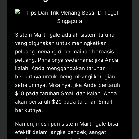
Sistem Martingale adalah sistem taruhan
yang digunakan untuk meningkatkan
peluang menang di permainan berbasis
peluang. Prinsipnya sederhana: jika Anda
kalah, Anda menggandakan taruhan
berikutnya untuk mengimbangi kerugian
sebelumnya. Misalnya, jika Anda bertaruh
$10 pada taruhan Small dan kalah, Anda
akan bertaruh $20 pada taruhan Small
berikutnya.
Namun, meskipun sistem Martingale bisa
efektif dalam jangka pendek, sangat