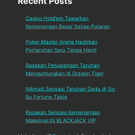
Recent Posts
Casino Hold’em Tawarkan
Kemenangan Besar Setiap Putaran
Poker Master Arena Hadirkan
Pertaruhan Seru Tanpa Henti
Rasakan Petualangan Taruhan
Menguntungkan di Dragon Tiger
Nikmati Sensasi Taruhan Dadu di Sic
Bo Fortune Table
Rasakan Sensasi Kemenangan
Maksimal Di BLACKJACK VIP