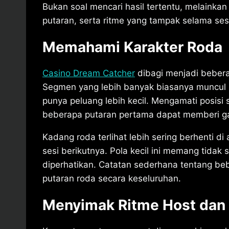
Bukan soal mencari hasil tertentu, melaink
putaran, serta ritme yang tampak selama ses
Memahami Karakter Roda
Casino Dream Catcher
dibagi menjadi beber
Segmen yang lebih banyak biasanya muncul l
punya peluang lebih kecil. Mengamati posis
beberapa putaran pertama dapat memberi g
Kadang roda terlihat lebih sering berhenti di
sesi berikutnya. Pola kecil ini memang tidak 
diperhatikan. Catatan sederhana tentang be
putaran roda secara keseluruhan.
Menyimak Ritme Host dan