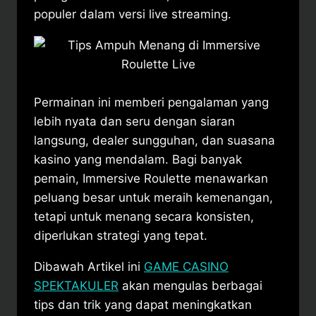
populer dalam versi live streaming.
Permainan ini memberi pengalaman yang
lebih nyata dan seru dengan siaran
langsung, dealer sungguhan, dan suasana
kasino yang mendalam. Bagi banyak
pemain, Immersive Roulette menawarkan
peluang besar untuk meraih kemenangan,
tetapi untuk menang secara konsisten,
diperlukan strategi yang tepat.
Dibawah Artikel ini
GAME CASINO
SPEKTAKULER
akan mengulas berbagai
tips dan trik yang dapat meningkatkan