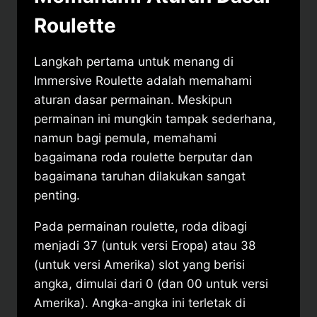
Roulette
Langkah pertama untuk menang di
Immersive Roulette adalah memahami
aturan dasar permainan. Meskipun
permainan ini mungkin tampak sederhana,
namun bagi pemula, memahami
bagaimana roda roulette berputar dan
bagaimana taruhan dilakukan sangat
penting.
Pada permainan roulette, roda dibagi
menjadi 37 (untuk versi Eropa) atau 38
(untuk versi Amerika) slot yang berisi
angka, dimulai dari 0 (dan 00 untuk versi
Amerika). Angka-angka ini terletak di