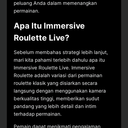
peluang Anda dalam memenangkan
permainan.
Apa Itu Immersive
Roulette Live?
Sebelum membahas strategi lebih lanjut,
mari kita pahami terlebih dahulu apa itu
Immersive Roulette Live. Immersive
Roulette adalah variasi dari permainan
roulette klasik yang disiarkan secara
langsung dengan menggunakan kamera
berkualitas tinggi, memberikan sudut
pandang yang lebih detail dan intim
terhadap permainan.
Pemain dapat menikmati pengalaman