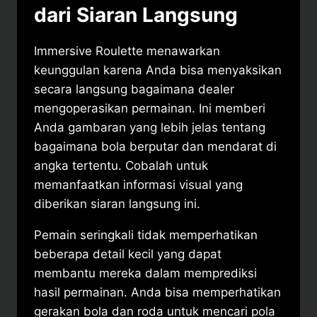
dari Siaran Langsung
Immersive Roulette menawarkan
keunggulan karena Anda bisa menyaksikan
secara langsung bagaimana dealer
mengoperasikan permainan. Ini memberi
Anda gambaran yang lebih jelas tentang
bagaimana bola berputar dan mendarat di
angka tertentu. Cobalah untuk
memanfaatkan informasi visual yang
diberikan siaran langsung ini.
Pemain seringkali tidak memperhatikan
beberapa detail kecil yang dapat
membantu mereka dalam memprediksi
hasil permainan. Anda bisa memperhatikan
gerakan bola dan roda untuk mencari pola