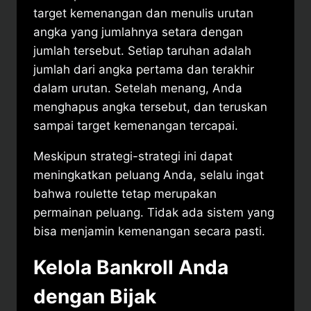
target kemenangan dan menulis urutan
angka yang jumlahnya setara dengan
jumlah tersebut. Setiap taruhan adalah
jumlah dari angka pertama dan terakhir
dalam urutan. Setelah menang, Anda
menghapus angka tersebut, dan teruskan
sampai target kemenangan tercapai.
Meskipun strategi-strategi ini dapat
meningkatkan peluang Anda, selalu ingat
bahwa roulette tetap merupakan
permainan peluang. Tidak ada sistem yang
bisa menjamin kemenangan secara pasti.
Kelola Bankroll Anda
dengan Bijak