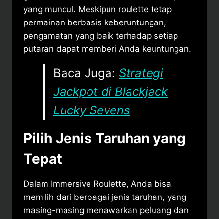
yang muncul. Meskipun roulette tetap
permainan berbasis keberuntungan,
pengamatan yang baik terhadap setiap
putaran dapat memberi Anda keuntungan.
Baca Juga:
Strategi
Jackpot di Blackjack
Lucky Sevens
Pilih Jenis Taruhan yang
Tepat
Dalam Immersive Roulette, Anda bisa
memilih dari berbagai jenis taruhan, yang
masing-masing menawarkan peluang dan