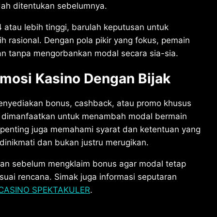
udah ditentukan sebelumnya.
atau lebih tinggi, barulah keputusan untuk
h rasional. Dengan pola pikir yang fokus, pemain
tanpa mengorbankan modal secara sia-sia.
mosi Kasino Dengan Bijak
menyediakan bonus, cashback, atau promo khusus
at dimanfaatkan untuk menambah modal bermain
 penting juga memahami syarat dan ketentuan yang
dinikmati dan bukan justru merugikan.
ran sebelum mengklaim bonus agar modal tetap
suai rencana. Simak juga informasi seputaran
CASINO SPEKTAKULER
.