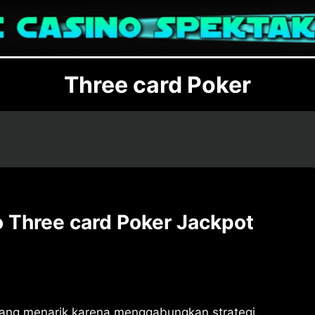
Three card Poker
o Three card Poker Jackpot
yang menarik karena menggabungkan strategi,