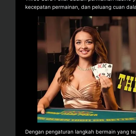
kecepatan permainan, dan peluang cuan dal
Dengan pengaturan langkah bermain yang tep