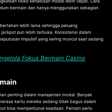
ngkatkan risiko kehabisan modal lebih cepat. Cara
belum bermain dan hanya menggunakan sebagian
bertahan lebih lama sehingga peluang
ackpot pun lebih terbuka. Konsistensi dalam
eputusan impulsif yang sering muncul saat sedang
ngelola Fokus Bermain Casino
rmain
gian penting dalam manajemen modal. Banyak
merasa kartu mereka sedang tidak bagus dalam
ebut bisa memperburuk keadaan. Pemain perlu