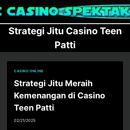
Skip
to
content
Strategi Jitu Casino Teen
Patti
CASINO ONLINE
Strategi Jitu Meraih
Kemenangan di Casino
Teen Patti
02/21/2025