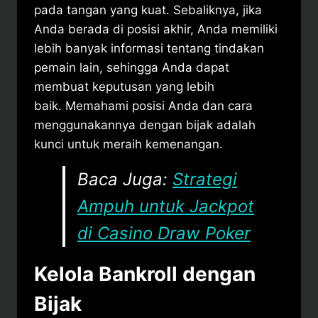
pada tangan yang kuat. Sebaliknya, jika
Anda berada di posisi akhir, Anda memiliki
lebih banyak informasi tentang tindakan
pemain lain, sehingga Anda dapat
membuat keputusan yang lebih
baik. Memahami posisi Anda dan cara
menggunakannya dengan bijak adalah
kunci untuk meraih kemenangan.
Baca Juga:
Strategi
Ampuh untuk Jackpot
di Casino Draw Poker
Kelola Bankroll dengan
Bijak