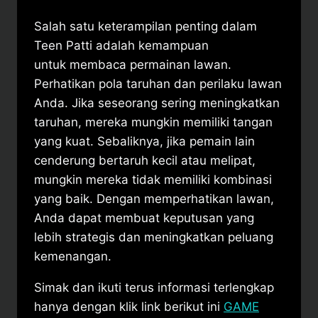
Salah satu keterampilan penting dalam
Teen Patti adalah kemampuan
untuk membaca permainan lawan.
Perhatikan pola taruhan dan perilaku lawan
Anda. Jika seseorang sering meningkatkan
taruhan, mereka mungkin memiliki tangan
yang kuat. Sebaliknya, jika pemain lain
cenderung bertaruh kecil atau melipat,
mungkin mereka tidak memiliki kombinasi
yang baik. Dengan memperhatikan lawan,
Anda dapat membuat keputusan yang
lebih strategis dan meningkatkan peluang
kemenangan.
Simak dan ikuti terus informasi terlengkap
hanya dengan klik link berikut ini
GAME