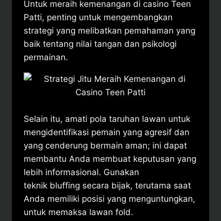
Untuk meraih kemenangan di casino Teen
Patti, penting untuk mengembangkan
strategi yang melibatkan pemahaman yang
baik tentang nilai tangan dan psikologi
permainan.
Selain itu, amati pola taruhan lawan untuk
mengidentifikasi pemain yang agresif dan
yang cenderung bermain aman; ini dapat
membantu Anda membuat keputusan yang
lebih informasional. Gunakan
teknik bluffing secara bijak, terutama saat
Anda memiliki posisi yang menguntungkan,
untuk memaksa lawan fold.