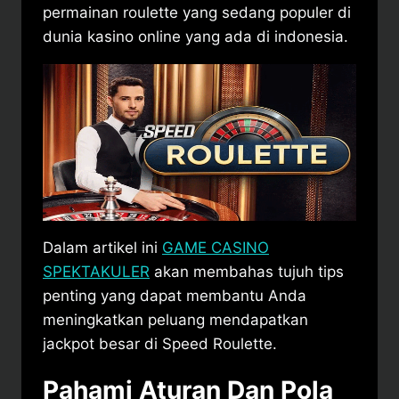
permainan roulette yang sedang populer di
dunia kasino online yang ada di indonesia.
Dalam artikel ini
GAME CASINO
SPEKTAKULER
akan membahas tujuh tips
penting yang dapat membantu Anda
meningkatkan peluang mendapatkan
jackpot besar di Speed Roulette.
Pahami Aturan Dan Pola