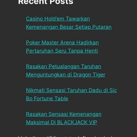
Recent Posts
Casino Hold’em Tawarkan
Kemenangan Besar Setiap Putaran
Poker Master Arena Hadirkan
Pertaruhan Seru Tanpa Henti
Rasakan Petualangan Taruhan
Menguntungkan di Dragon Tiger
Nikmati Sensasi Taruhan Dadu di Sic
Bo Fortune Table
Rasakan Sensasi Kemenangan
Maksimal Di BLACKJACK VIP