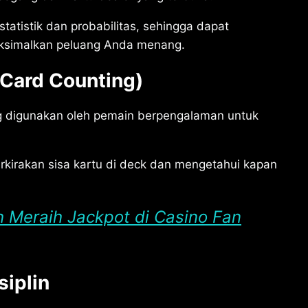
statistik dan probabilitas, sehingga dapat
ksimalkan peluang Anda menang.
(Card Counting)
ng digunakan oleh pemain berpengalaman untuk
kirakan sisa kartu di deck dan mengetahui kapan
 Meraih Jackpot di Casino Fan
iplin