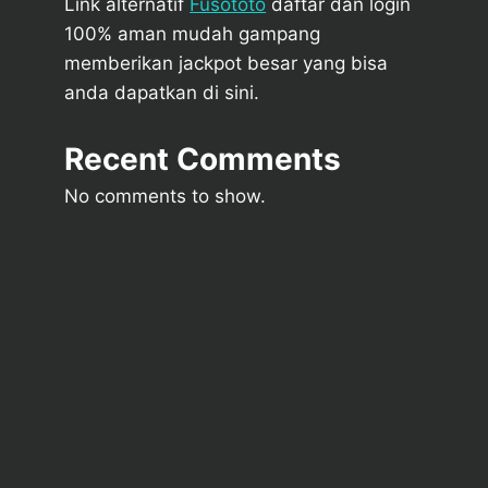
Link alternatif
Fusototo
daftar dan login
100% aman mudah gampang
memberikan jackpot besar yang bisa
anda dapatkan di sini.
Recent Comments
No comments to show.