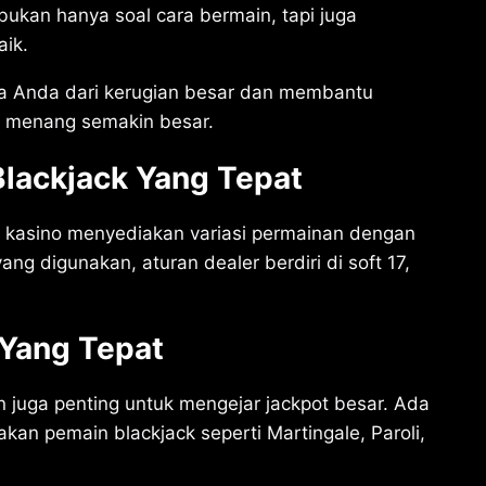
ukan hanya soal cara bermain, tapi juga
ik.
a Anda dari kerugian besar dan membantu
 menang semakin besar.
Blackjack Yang Tepat
 kasino menyediakan variasi permainan dengan
ng digunakan, aturan dealer berdiri di soft 17,
 Yang Tepat
an juga penting untuk mengejar jackpot besar. Ada
kan pemain blackjack seperti Martingale, Paroli,