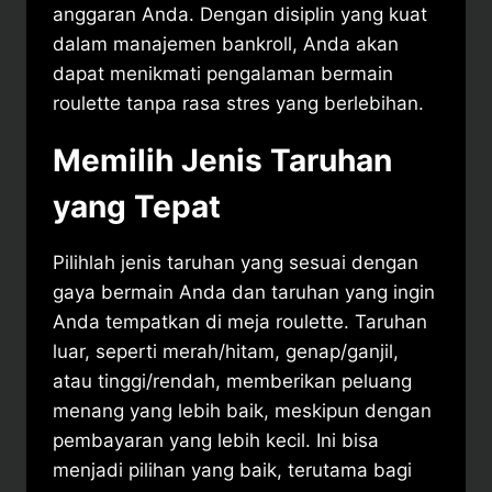
anggaran Anda. Dengan disiplin yang kuat
dalam manajemen bankroll, Anda akan
dapat menikmati pengalaman bermain
roulette tanpa rasa stres yang berlebihan.
Memilih Jenis Taruhan
yang Tepat
Pilihlah jenis taruhan yang sesuai dengan
gaya bermain Anda dan taruhan yang ingin
Anda tempatkan di meja roulette. Taruhan
luar, seperti merah/hitam, genap/ganjil,
atau tinggi/rendah, memberikan peluang
menang yang lebih baik, meskipun dengan
pembayaran yang lebih kecil. Ini bisa
menjadi pilihan yang baik, terutama bagi