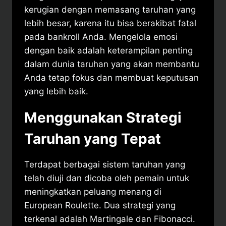
kerugian dengan memasang taruhan yang
lebih besar, karena itu bisa berakibat fatal
pada bankroll Anda. Mengelola emosi
dengan baik adalah keterampilan penting
dalam dunia taruhan yang akan membantu
Anda tetap fokus dan membuat keputusan
yang lebih baik.
Menggunakan Strategi
Taruhan yang Tepat
Terdapat berbagai sistem taruhan yang
telah diuji dan dicoba oleh pemain untuk
meningkatkan peluang menang di
European Roulette. Dua strategi yang
terkenal adalah Martingale dan Fibonacci.