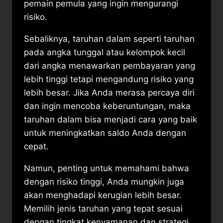
pemain pemula yang ingin mengurangi
risiko.
Sebaliknya, taruhan dalam seperti taruhan
pada angka tunggal atau kelompok kecil
dari angka menawarkan pembayaran yang
lebih tinggi tetapi mengandung risiko yang
lebih besar. Jika Anda merasa percaya diri
dan ingin mencoba keberuntungan, maka
taruhan dalam bisa menjadi cara yang baik
untuk meningkatkan saldo Anda dengan
cepat.
Namun, penting untuk memahami bahwa
dengan risiko tinggi, Anda mungkin juga
akan menghadapi kerugian lebih besar.
Memilih jenis taruhan yang tepat sesuai
dengan tingkat kenyamanan dan strategi