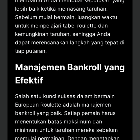
membantu Anda membuat keputusan yang
lebih baik ketika memasang taruhan.
Sebelum mulai bermain, luangkan waktu
untuk mempelajari tabel roulette dan
kemungkinan taruhan, sehingga Anda
dapat merencanakan langkah yang tepat di
tiap putaran.
Manajemen Bankroll yang
Efektif
Salah satu kunci sukses dalam bermain
European Roulette adalah manajemen
bankroll yang baik. Setiap pemain harus
menentukan batas maksimum dan
minimum untuk taruhan mereka sebelum
memulai permainan. Dengan menetapkan