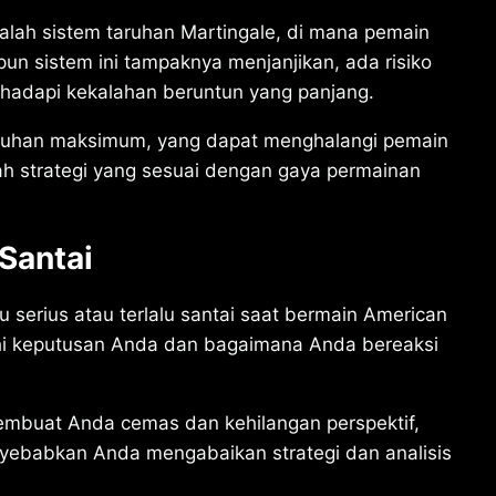
dalah sistem taruhan Martingale, di mana pemain
n sistem ini tampaknya menjanjikan, ada risiko
ghadapi kekalahan beruntun yang panjang.
s taruhan maksimum, yang dapat menghalangi pemain
lah strategi yang sesuai dengan gaya permainan
 Santai
lu serius atau terlalu santai saat bermain American
hi keputusan Anda dan bagaimana Anda bereaksi
embuat Anda cemas dan kehilangan perspektif,
nyebabkan Anda mengabaikan strategi dan analisis