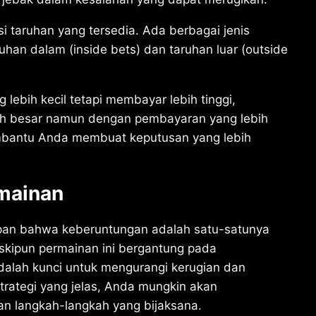
taruhan yang tersedia. Ada berbagai jenis
uhan dalam (inside bets) dan taruhan luar (outside
lebih kecil tetapi membayar lebih tinggi,
bih besar namun dengan pembayaran yang lebih
mbantu Anda membuat keputusan yang lebih
mainan
pan bahwa keberuntungan adalah satu-satunya
skipun permainan ini bergantung pada
adalah kunci untuk mengurangi kerugian dan
rategi yang jelas, Anda mungkin akan
 langkah-langkah yang bijaksana.