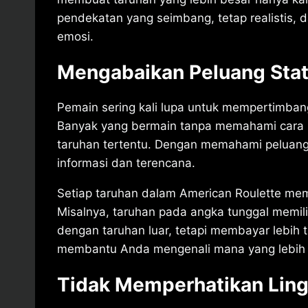
pendekatan yang seimbang, tetap realistis, 
emosi.
Mengabaikan Peluang Stat
Pemain sering kali lupa untuk mempertimbang
Banyak yang bermain tanpa memahami cara 
taruhan tertentu. Dengan memahami peluan
informasi dan terencana.
Setiap taruhan dalam American Roulette mem
Misalnya, taruhan pada angka tunggal memili
dengan taruhan luar, tetapi membayar lebih
membantu Anda mengenali mana yang lebih co
Tidak Memperhatikan Lin