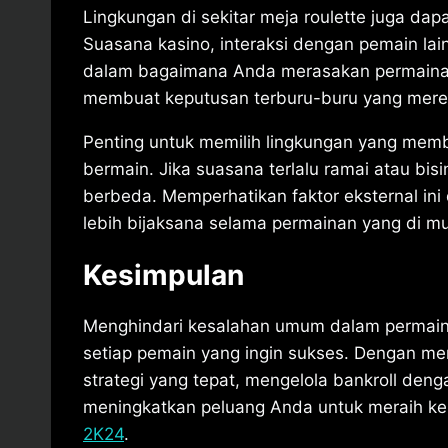
Lingkungan di sekitar meja roulette juga d
Suasana kasino, interaksi dengan pemain la
dalam bagaimana Anda merasakan permaina
membuat keputusan terburu-buru yang merek
Penting untuk memilih lingkungan yang me
bermain. Jika suasana terlalu ramai atau bi
berbeda. Memperhatikan faktor eksternal i
lebih bijaksana selama permainan yang di mul
Kesimpulan
Menghindari kesalahan umum dalam permaina
setiap pemain yang ingin sukses. ​Dengan 
strategi yang tepat, mengelola bankroll deng
meningkatkan peluang Anda untuk meraih k
2K24
.