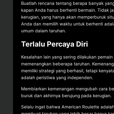
Buatlah rencana tentang berapa banyak yang
kapan Anda harus berhenti bermain. Tidak ja
kerugian, yang hanya akan memperburuk sit
Anda dan memilih waktu untuk berhenti adal
umum dalam taruhan.
Terlalu Percaya Diri
Kesalahan lain yang sering dilakukan pemain a
memenangkan beberapa taruhan. Kemenanga
memiliki strategi yang berhasil, tetapi keny
adalah peristiwa yang independen.
Membiarkan kemenangan mengubah cara ber
buruk dan akhirnya berujung pada kerugian.
Selalu ingat bahwa American Roulette adalah
membuat taruhan yang lebih besar hanya k