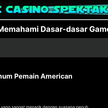
Memahami Dasar-dasar Gam
mum Pemain American
 yang sangat menarik dengan suasana penuh