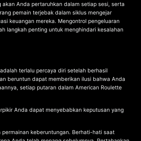
 akan Anda pertaruhkan dalam setiap sesi, serta
rang pemain terjebak dalam siklus mengejar
uasi keuangan mereka. Mengontrol pengeluaran
ah langkah penting untuk menghindari kesalahan
dalah terlalu percaya diri setelah berhasil
n beruntun dapat memberikan ilusi bahwa Anda
ataannya, setiap putaran dalam American Roulette
pikir Anda dapat menyebabkan keputusan yang
 permainan keberuntungan. Berhati-hati saat
arena Anda telah menang sebelumnya. Pertahankan