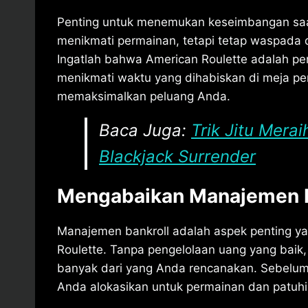
Penting untuk menemukan keseimbangan saat
menikmati permainan, tetapi tetap waspada
Ingatlah bahwa American Roulette adalah pe
menikmati waktu yang dihabiskan di meja pe
memaksimalkan peluang Anda.
Baca Juga:
Trik Jitu Mera
Blackjack Surrender
Mengabaikan Manajemen B
Manajemen bankroll adalah aspek penting ya
Roulette. Tanpa pengelolaan uang yang baik
banyak dari yang Anda rencanakan. Sebelum 
Anda alokasikan untuk permainan dan patuhi