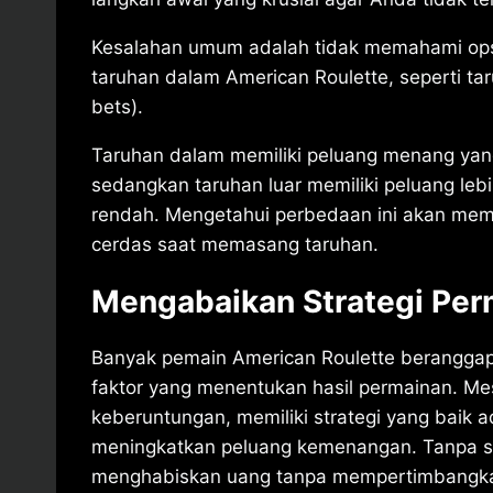
Kesalahan umum adalah tidak memahami opsi 
taruhan dalam American Roulette, seperti tar
bets).
Taruhan dalam memiliki peluang menang yang 
sedangkan taruhan luar memiliki peluang le
rendah. Mengetahui perbedaan ini akan me
cerdas saat memasang taruhan.
Mengabaikan Strategi Per
Banyak pemain American Roulette berangga
faktor yang menentukan hasil permainan. Me
keberuntungan, memiliki strategi yang baik 
meningkatkan peluang kemenangan. Tanpa st
menghabiskan uang tanpa mempertimbangkan