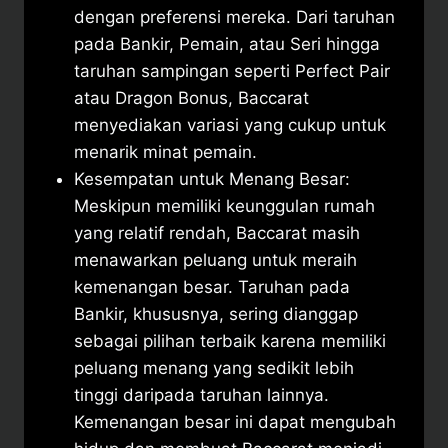
dengan preferensi mereka. Dari taruhan
pada Bankir, Pemain, atau Seri hingga
taruhan sampingan seperti Perfect Pair
atau Dragon Bonus, Baccarat
menyediakan variasi yang cukup untuk
menarik minat pemain.
Kesempatan untuk Menang Besar:
Meskipun memiliki keunggulan rumah
yang relatif rendah, Baccarat masih
menawarkan peluang untuk meraih
kemenangan besar. Taruhan pada
Bankir, khususnya, sering dianggap
sebagai pilihan terbaik karena memiliki
peluang menang yang sedikit lebih
tinggi daripada taruhan lainnya.
Kemenangan besar ini dapat mengubah