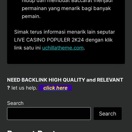
hidup dan membuat Baccarat menjadi
permainan yang menarik bagi banyak
pemain.
Simak terus informasi menarik lain seputar
LIVE CASINO POPULER 2K24 dengan klik
link satu ini
uchillatheme.com
.
NEED BACKLINK HIGH QUALITY and RELEVANT
?
let us help.
click here
Search
Search