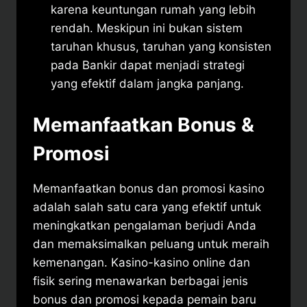
karena keuntungan rumah yang lebih
rendah. Meskipun ini bukan sistem
taruhan khusus, taruhan yang konsisten
pada Bankir dapat menjadi strategi
yang efektif dalam jangka panjang.
Memanfaatkan Bonus &
Promosi
Memanfaatkan bonus dan promosi kasino
adalah salah satu cara yang efektif untuk
meningkatkan pengalaman berjudi Anda
dan memaksimalkan peluang untuk meraih
kemenangan. Kasino-kasino online dan
fisik sering menawarkan berbagai jenis
bonus dan promosi kepada pemain baru