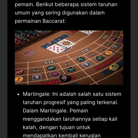
pemain. Berikut beberapa sistem taruhan
umum yang sering digunakan dalam
permainan Baccarat:
Martingale: Ini adalah salah satu sistem
taruhan progresif yang paling terkenal.
Dalam Martingale. Pemain
menggandakan taruhannya setiap kali
kalah, dengan tujuan untuk
mendapatkan kembali kerugian