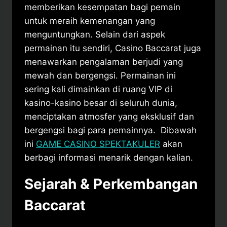
memberikan kesempatan bagi pemain
untuk meraih kemenangan yang
menguntungkan. Selain dari aspek
permainan itu sendiri, Casino Baccarat juga
menawarkan pengalaman berjudi yang
mewah dan bergengsi. Permainan ini
sering kali dimainkan di ruang VIP di
kasino-kasino besar di seluruh dunia,
menciptakan atmosfer yang eksklusif dan
bergengsi bagi para pemainnya. Dibawah
ini
GAME CASINO SPEKTAKULER
akan
berbagi informasi menarik dengan kalian.
Sejarah & Perkembangan
Baccarat