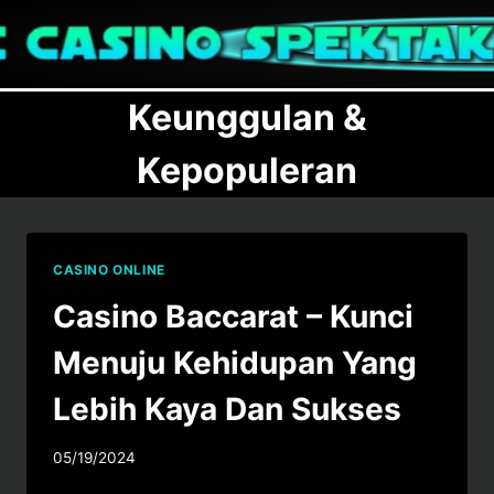
Skip
to
content
Keunggulan &
Kepopuleran
CASINO ONLINE
Casino Baccarat – Kunci
Menuju Kehidupan Yang
Lebih Kaya Dan Sukses
05/19/2024