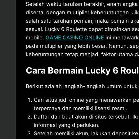
Setelah waktu taruhan berakhir, enam angka
disertai dengan multiplier keberuntungan. J
salah satu taruhan pemain, maka pemain ak
sesuai. Lucky 6 Roulette dapat dimainkan s
mobile.
GAME CASINO ONLINE
ini menawark
pada multiplier yang lebih besar. Namun, se
keberuntungan tetap menjadi faktor utama d
Cara Bermain Lucky 6 Roul
Berikut adalah langkah-langkah umum untuk 
Cari situs judi online yang menawarkan pe
terpercaya dan memiliki lisensi resmi.
Daftar dan buat akun di situs tersebut. I
informasi yang diperlukan.
Setelah memiliki akun, lakukan deposit