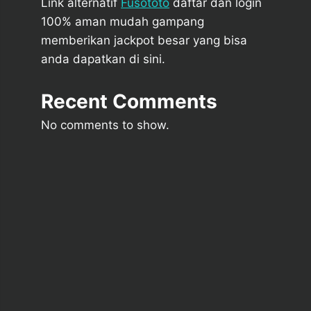
Link alternatif
Fusototo
daftar dan login
100% aman mudah gampang
memberikan jackpot besar yang bisa
anda dapatkan di sini.
Recent Comments
No comments to show.