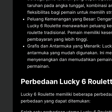
taruhan pada angka tunggal, kombinasi an
fleksibilitas bagi pemain untuk memilih st
Peluang Kemenangan yang Besar: Dengan a
Lucky 6 Roulette menawarkan peluang k
roulette tradisional. Pemain memiliki 
pembayaran yang lebih tinggi.
Grafis dan Antarmuka yang Menarik: Luck
antarmuka yang mudah digunakan. Ini m
menyenangkan dan memudahkan pemain u
permainan.
Perbedaan Lucky 6 Roulet
Lucky 6 Roulette memiliki beberapa perbedaa
perbedaan yang dapat ditemukan:
Salah satu perbedaan utama Lucky 6 Roulett