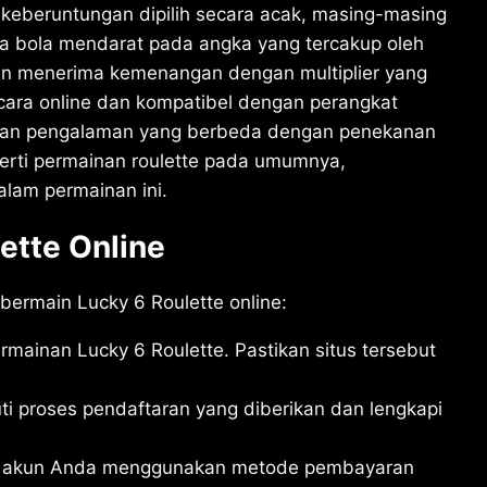
 keberuntungan dipilih secara acak, masing-masing
ika bola mendarat pada angka yang tercakup oleh
an menerima kemenangan dengan multiplier yang
ecara online dan kompatibel dengan perangkat
an pengalaman yang berbeda dengan penekanan
perti permainan roulette pada umumnya,
alam permainan ini.
ette Online
bermain Lucky 6 Roulette online:
rmainan Lucky 6 Roulette. Pastikan situs tersebut
kuti proses pendaftaran yang diberikan dan lengkapi
 ke akun Anda menggunakan metode pembayaran