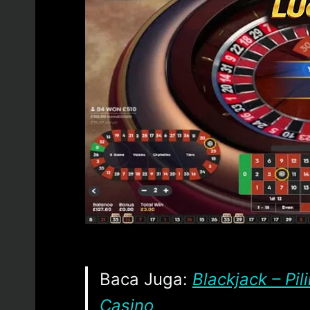
Baca Juga:
Blackjack – Pi
Casino