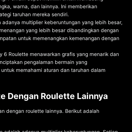
gka, warna, dan lainnya. Ini memberikan
rategi taruhan mereka sendiri.
danya multiplier keberuntungan yang lebih besar,
emenangan yang lebih besar dibandingkan dengan
kesempatan untuk memenangkan kemenangan dengan
y 6 Roulette menawarkan grafis yang menarik dan
enciptakan pengalaman bermain yang
ntuk memahami aturan dan taruhan dalam
te Dengan Roulette Lainnya
n dengan roulette lainnya. Berikut adalah
e adalah adanya multiplier keberuntungan. Setiap