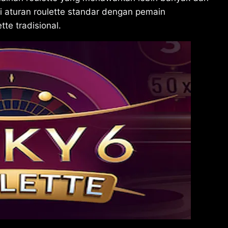
uti aturan roulette standar dengan pemain
te tradisional.