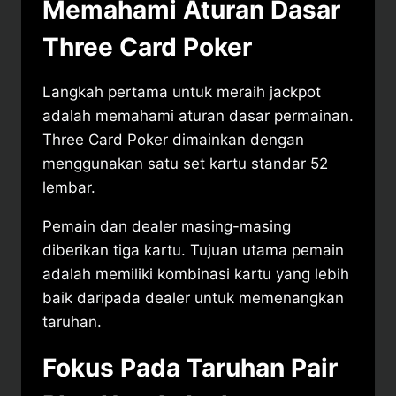
Memahami Aturan Dasar
Three Card Poker
Langkah pertama untuk meraih jackpot
adalah memahami aturan dasar permainan.
Three Card Poker dimainkan dengan
menggunakan satu set kartu standar 52
lembar.
Pemain dan dealer masing-masing
diberikan tiga kartu. Tujuan utama pemain
adalah memiliki kombinasi kartu yang lebih
baik daripada dealer untuk memenangkan
taruhan.
Fokus Pada Taruhan Pair