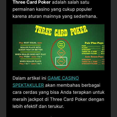
Three Card Poker
adalah salah satu
permainan kasino yang cukup populer
karena aturan mainnya yang sederhana.
Dalam artikel ini
GAME CASINO
SPEKTAKULER
akan membahas berbagai
cara cerdas yang bisa Anda terapkan untuk
meraih jackpot di Three Card Poker dengan
lebih efektif dan terukur.