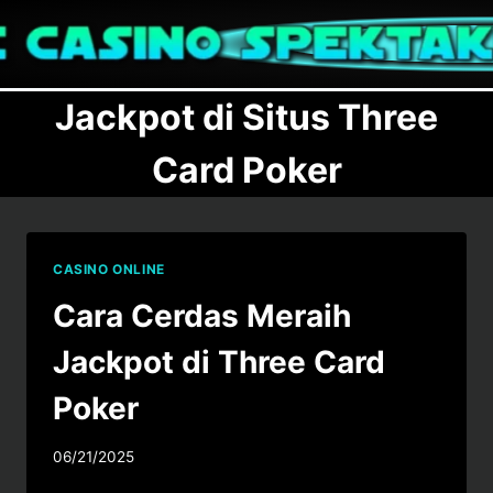
Skip
to
content
Jackpot di Situs Three
Card Poker
CASINO ONLINE
Cara Cerdas Meraih
Jackpot di Three Card
Poker
06/21/2025