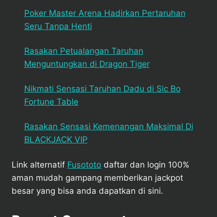
Poker Master Arena Hadirkan Pertaruhan
Seru Tanpa Henti
Rasakan Petualangan Taruhan
Menguntungkan di Dragon Tiger
Nikmati Sensasi Taruhan Dadu di Sic Bo
Fortune Table
Rasakan Sensasi Kemenangan Maksimal Di
BLACKJACK VIP
Link alternatif
Fusototo
daftar dan login 100%
aman mudah gampang memberikan jackpot
besar yang bisa anda dapatkan di sini.