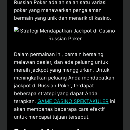
Russian Poker adalah salah satu variasi
poker yang menawarkan pengalaman
bermain yang unik dan menarik di kasino.
Dalam permainan ini, pemain bersaing
melawan dealer, dan ada peluang untuk
meraih jackpot yang menggiurkan. Untuk
meningkatkan peluang Anda mendapatkan
jackpot di Russian Poker, terdapat
beberapa strategi yang dapat Anda
terapkan.
GAME CASINO SPEKTAKULER
ini
akan membahas beberapa cara efektif
untuk mencapai tujuan tersebut.