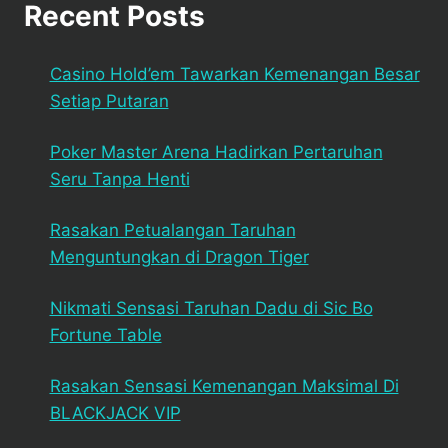
Recent Posts
Casino Hold’em Tawarkan Kemenangan Besar
Setiap Putaran
Poker Master Arena Hadirkan Pertaruhan
Seru Tanpa Henti
Rasakan Petualangan Taruhan
Menguntungkan di Dragon Tiger
Nikmati Sensasi Taruhan Dadu di Sic Bo
Fortune Table
Rasakan Sensasi Kemenangan Maksimal Di
BLACKJACK VIP