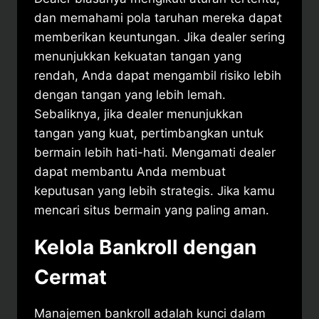
dan memahami pola taruhan mereka dapat
memberikan keuntungan. Jika dealer sering
menunjukkan kekuatan tangan yang
rendah, Anda dapat mengambil risiko lebih
dengan tangan yang lebih lemah.
Sebaliknya, jika dealer menunjukkan
tangan yang kuat, pertimbangkan untuk
bermain lebih hati-hati. Mengamati dealer
dapat membantu Anda membuat
keputusan yang lebih strategis. Jika kamu
mencari situs bermain yang paling aman.
Kelola Bankroll dengan
Cermat
Manajemen bankroll adalah kunci dalam