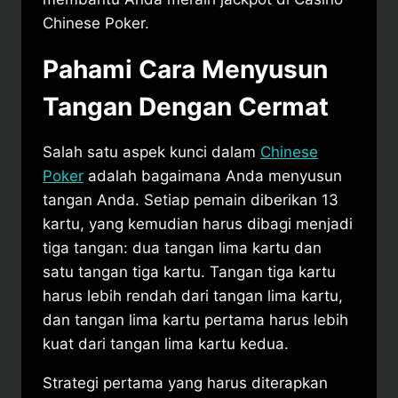
Chinese Poker.
Pahami Cara Menyusun
Tangan Dengan Cermat
Salah satu aspek kunci dalam
Chinese
Poker
adalah bagaimana Anda menyusun
tangan Anda. Setiap pemain diberikan 13
kartu, yang kemudian harus dibagi menjadi
tiga tangan: dua tangan lima kartu dan
satu tangan tiga kartu. Tangan tiga kartu
harus lebih rendah dari tangan lima kartu,
dan tangan lima kartu pertama harus lebih
kuat dari tangan lima kartu kedua.
Strategi pertama yang harus diterapkan