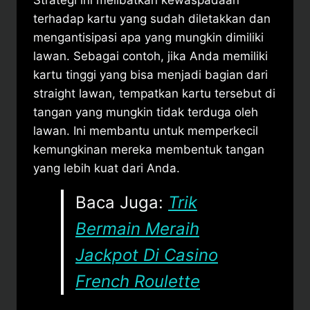
Strategi ini melibatkan kewaspadaan
terhadap kartu yang sudah diletakkan dan
mengantisipasi apa yang mungkin dimiliki
lawan. Sebagai contoh, jika Anda memiliki
kartu tinggi yang bisa menjadi bagian dari
straight lawan, tempatkan kartu tersebut di
tangan yang mungkin tidak terduga oleh
lawan. Ini membantu untuk memperkecil
kemungkinan mereka membentuk tangan
yang lebih kuat dari Anda.
Baca Juga:
Trik
Bermain Meraih
Jackpot Di Casino
French Roulette