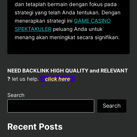
dan tetaplah bermain dengan fokus pada
strategi yang telah Anda tentukan. Dengan
menerapkan strategi ini
GAME CASINO
SPEKTAKULER
peluang Anda untuk
menang akan meningkat secara signifikan.
NEED BACKLINK HIGH QUALITY and RELEVANT
?
let us help.
click here
Search
Search
Recent Posts