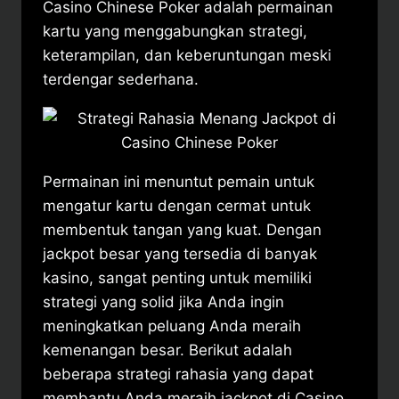
Casino Chinese Poker adalah permainan
kartu yang menggabungkan strategi,
keterampilan, dan keberuntungan meski
terdengar sederhana.
Permainan ini menuntut pemain untuk
mengatur kartu dengan cermat untuk
membentuk tangan yang kuat. Dengan
jackpot besar yang tersedia di banyak
kasino, sangat penting untuk memiliki
strategi yang solid jika Anda ingin
meningkatkan peluang Anda meraih
kemenangan besar. Berikut adalah
beberapa strategi rahasia yang dapat
membantu Anda meraih jackpot di Casino