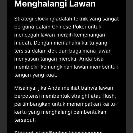
Menghalangi Lawan
Strategi blocking adalah teknik yang sangat
berguna dalam Chinese Poker untuk
mencegah lawan meraih kemenangan
mudah. Dengan memahami kartu yang
tersisa dalam dek dan bagaimana lawan
menyusun tangan mereka, Anda bisa
memblokir kemungkinan lawan membentuk
tangan yang kuat.
Misalnya, jika Anda melihat bahwa lawan
berpotensi membentuk straight atau flush,
pertimbangkan untuk menempatkan kartu-
kartu yang menghalangi pembentukan
tersebut.