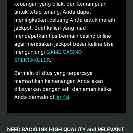
keuangan yang bijak, dan kemampuan
untuk tetap tenang, Anda dapat
meningkatkan peluang Anda untuk meraih
jackpot. Buat kalian yang mau
mendapatkan tips bermain casino online
agar merasakan jackpot besar kalina bisa
mengunjungi
GAME CASINO
SPEKTAKULER
.
Bermain di situs yang terpercaya
memastikan kemenangan Anda akan
dibayarkan dengan adil dan aman ketika
Anda bermain di
jari4d
.
NEED BACKLINK HIGH QUALITY and RELEVANT