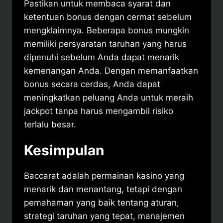
Pastikan untuk membaca syarat dan
ketentuan bonus dengan cermat sebelum
mengklaimnya. Beberapa bonus mungkin
memiliki persyaratan taruhan yang harus
dipenuhi sebelum Anda dapat menarik
kemenangan Anda. Dengan memanfaatkan
bonus secara cerdas, Anda dapat
meningkatkan peluang Anda untuk meraih
jackpot tanpa harus mengambil risiko
terlalu besar.
Kesimpulan
Baccarat adalah permainan kasino yang
menarik dan menantang, tetapi dengan
pemahaman yang baik tentang aturan,
strategi taruhan yang tepat, manajemen