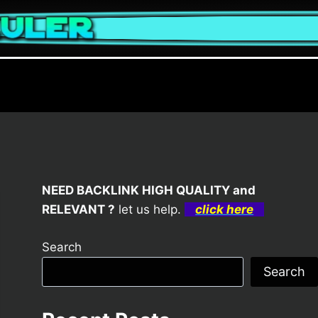
NEED BACKLINK HIGH QUALITY and
RELEVANT ?
let us help.
click here
Search
Search