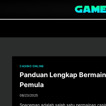
Skip
to
content
CASINO ONLINE
Panduan Lengkap Bermain
Pemula
08/23/2025
Spaceman adalah salah satu permainan cas