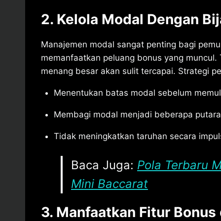
2. Kelola Modal Dengan Bi
Manajemen modal sangat penting bagi pemul
memanfaatkan peluang bonus yang muncul. T
menang besar akan sulit tercapai. Strategi pe
Menentukan batas modal sebelum memula
Membagi modal menjadi beberapa putaran 
Tidak meningkatkan taruhan secara impuls
Baca Juga:
Pola Terbaru 
Mini Baccarat
3. Manfaatkan Fitur Bonus 