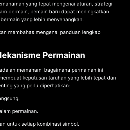
pemahaman yang tepat mengenai aturan, strategi
alam bermain, pemain baru dapat meningkatkan
bermain yang lebih menyenangkan.
an membahas mengenai panduan lengkap
 Mekanisme Permainan
adalah memahami bagaimana permainan ini
membuat keputusan taruhan yang lebih tepat dan
nting yang perlu diperhatikan:
angsung.
dalam permainan.
 untuk setiap kombinasi simbol.