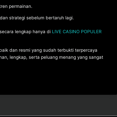
tren permainan.
an strategi sebelum bertaruh lagi.
e secara lengkap hanya di
LIVE CASINO POPULER
rbaik dan resmi yang sudah terbukti terpercaya
an, lengkap, serta peluang menang yang sangat