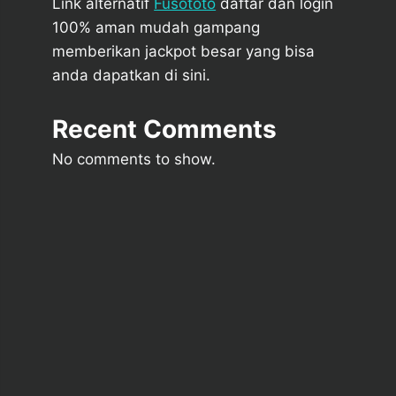
Link alternatif
Fusototo
daftar dan login
100% aman mudah gampang
memberikan jackpot besar yang bisa
anda dapatkan di sini.
Recent Comments
No comments to show.