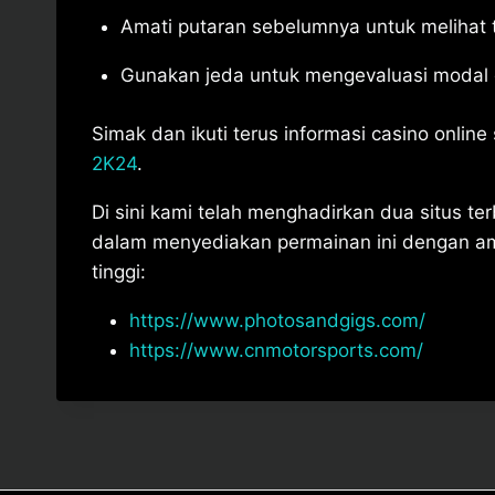
Amati putaran sebelumnya untuk melihat 
Gunakan jeda untuk mengevaluasi modal d
Simak dan ikuti terus informasi casino onlin
2K24
.
Di sini kami telah menghadirkan dua situs te
dalam menyediakan permainan ini dengan am
tinggi:
https://www.photosandgigs.com/
https://www.cnmotorsports.com/