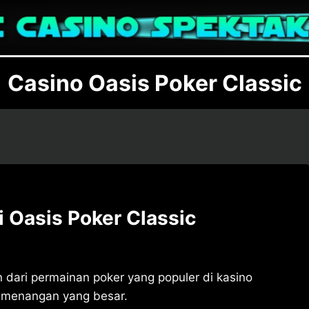
Casino Oasis Poker Classic
i Oasis Poker Classic
n dari permainan poker yang populer di kasino
kemenangan yang besar.