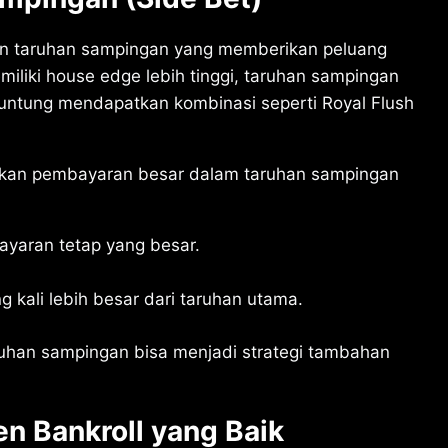
an taruhan sampingan yang memberikan peluang
iliki house edge lebih tinggi, taruhan sampingan
untung mendapatkan kombinasi seperti Royal Flush
kan pembayaran besar dalam taruhan sampingan
ayaran tetap yang besar.
 kali lebih besar dari taruhan utama.
ruhan sampingan bisa menjadi strategi tambahan
 Bankroll yang Baik