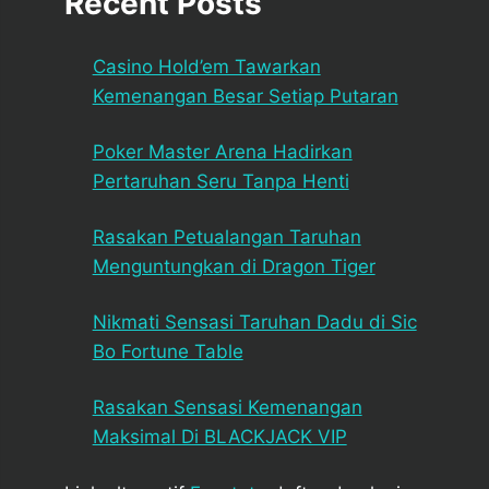
Recent Posts
Casino Hold’em Tawarkan
Kemenangan Besar Setiap Putaran
Poker Master Arena Hadirkan
Pertaruhan Seru Tanpa Henti
Rasakan Petualangan Taruhan
Menguntungkan di Dragon Tiger
Nikmati Sensasi Taruhan Dadu di Sic
Bo Fortune Table
Rasakan Sensasi Kemenangan
Maksimal Di BLACKJACK VIP