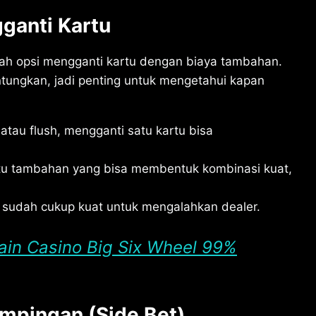
ganti Kartu
dalah opsi mengganti kartu dengan biaya tambahan.
tungkan, jadi penting untuk mengetahui kapan
 atau flush, mengganti satu kartu bisa
artu tambahan yang bisa membentuk kombinasi kuat,
 sudah cukup kuat untuk mengalahkan dealer.
in Casino Big Six Wheel 99%
mpingan (Side Bet)