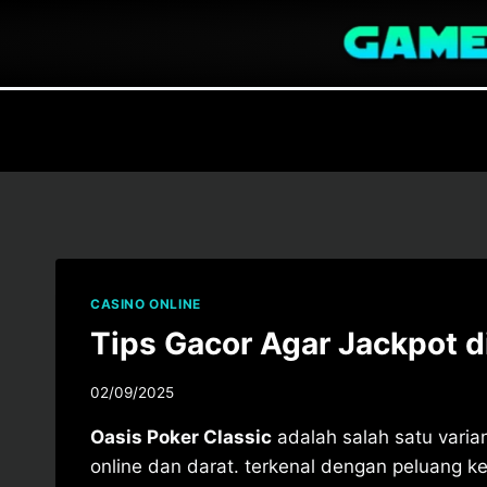
Skip
to
content
CASINO ONLINE
Tips Gacor Agar Jackpot d
02/09/2025
Oasis Poker Classic
adalah salah satu varia
online dan darat. terkenal dengan peluang 