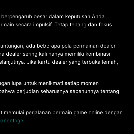
sa berpengaruh besar dalam keputusan Anda.
main secara impulsif. Tetap tenang dan fokus
runtungan, ada beberapa pola permainan dealer
a dealer sering kali hanya memiliki kombinasi
elanjutnya. Jika kartu dealer yang terbuka lemah,
ngan lupa untuk menikmati setiap momen
t bahwa perjudian seharusnya sepenuhnya tentang
pat memulai perjalanan bermain game online dengan
 panentogel
.