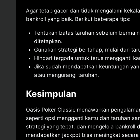
Agar tetap gacor dan tidak mengalami keka
bankroll yang baik. Berikut beberapa tips:
Tentukan batas taruhan sebelum bermain 
ditetapkan.
Gunakan strategi bertahap, mulai dari tar
Hindari tergoda untuk terus mengganti kar
Jika sudah mendapatkan keuntungan yang
atau mengurangi taruhan.
Kesimpulan
Oasis Poker Classic menawarkan pengalaman 
seperti opsi mengganti kartu dan taruhan 
strategi yang tepat, dan mengelola bankroll
mendapatkan jackpot bisa meningkat secara s