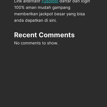
Link alternatif
Fusototo
daftar dan login
100% aman mudah gampang
memberikan jackpot besar yang bisa
anda dapatkan di sini.
Recent Comments
No comments to show.