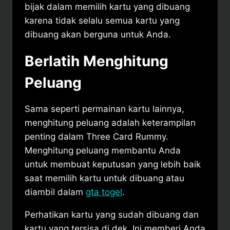
bijak dalam memilih kartu yang dibuang
karena tidak selalu semua kartu yang
dibuang akan berguna untuk Anda.
Berlatih Menghitung
Peluang
Sama seperti permainan kartu lainnya,
menghitung peluang adalah keterampilan
penting dalam Three Card Rummy.
Menghitung peluang membantu Anda
untuk membuat keputusan yang lebih baik
saat memilih kartu untuk dibuang atau
diambil dalam
gta togel
.
Perhatikan kartu yang sudah dibuang dan
kartu yang tersisa di dek. Ini memberi Anda