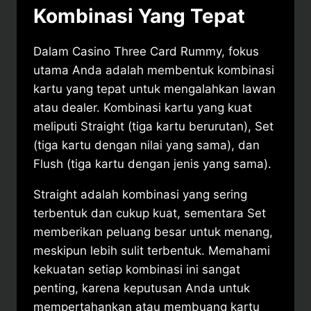
Kombinasi Yang Tepat
Dalam Casino Three Card Rummy, fokus
utama Anda adalah membentuk kombinasi
kartu yang tepat untuk mengalahkan lawan
atau dealer. Kombinasi kartu yang kuat
meliputi Straight (tiga kartu berurutan), Set
(tiga kartu dengan nilai yang sama), dan
Flush (tiga kartu dengan jenis yang sama).
Straight adalah kombinasi yang sering
terbentuk dan cukup kuat, sementara Set
memberikan peluang besar untuk menang,
meskipun lebih sulit terbentuk. Memahami
kekuatan setiap kombinasi ini sangat
penting, karena keputusan Anda untuk
mempertahankan atau membuang kartu