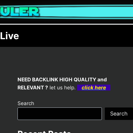
Live
NEED BACKLINK HIGH QUALITY and
RELEVANT ?
let us help.
click here
Search
Search