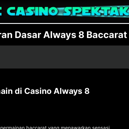
ran Dasar Always 8 Baccarat 
ain di Casino Always 8
n permainan baccarat yang menawarkan sensasi