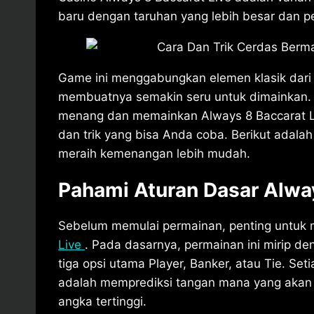
baru dengan taruhan yang lebih besar dan 
Game ini menggabungkan elemen klasik dari ba
membuatnya semakin seru untuk dimainkan. 
menang dan memainkan Always 8 Baccarat Li
dan trik yang bisa Anda coba. Berikut ada
meraih kemenangan lebih mudah.
Pahami Aturan Dasar Alway
Sebelum memulai permainan, penting untuk
Live
. Pada dasarnya, permainan ini mirip d
tiga opsi utama Player, Banker, atau Tie. Se
adalah memprediksi tangan mana yang akan me
angka tertinggi.