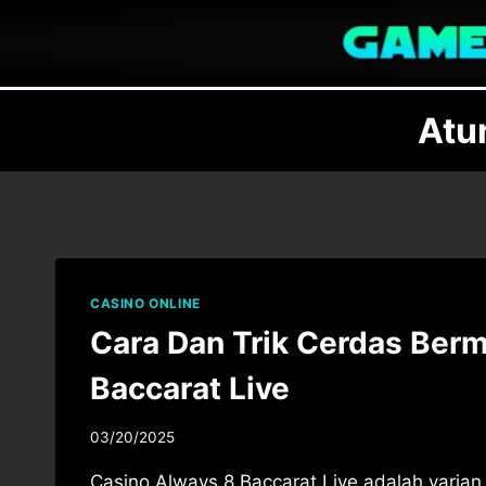
Skip
to
content
Atu
CASINO ONLINE
Cara Dan Trik Cerdas Berm
Baccarat Live
03/20/2025
Casino Always 8 Baccarat Live adalah varia