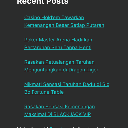
Recent Posts
Casino Hold’em Tawarkan
Kemenangan Besar Setiap Putaran
Poker Master Arena Hadirkan
Pertaruhan Seru Tanpa Henti
Rasakan Petualangan Taruhan
Menguntungkan di Dragon Tiger
Nikmati Sensasi Taruhan Dadu di Sic
Bo Fortune Table
Rasakan Sensasi Kemenangan
Maksimal Di BLACKJACK VIP