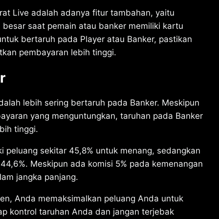
t Live adalah adanya fitur tambahan, yaitu
besar saat pemain atau banker memiliki kartu
 untuk bertaruh pada Player atau Banker, pastikan
tkan pembayaran lebih tinggi.
r
alah lebih sering bertaruh pada Banker. Meskipun
ayaran yang menguntungkan, taruhan pada Banker
ih tinggi.
iki peluang sekitar 45,8% untuk menang, sedangkan
ar 44,6%. Meskipun ada komisi 5% pada kemenangan
alam jangka panjang.
sten, Anda memaksimalkan peluang Anda untuk
ap kontrol taruhan Anda dan jangan terjebak