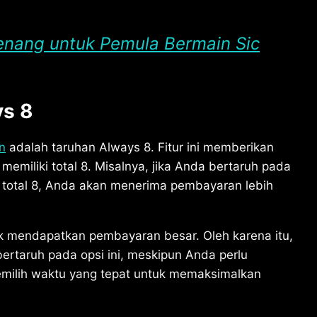
nang untuk Pemula Bermain Sic
ys 8
n
adalah taruhan Always 8. Fitur ini memberikan
emiliki total 8. Misalnya, jika Anda bertaruh pada
 total 8, Anda akan menerima pembayaran lebih
k mendapatkan pembayaran besar. Oleh karena itu,
ertaruh pada opsi ini, meskipun Anda perlu
milih waktu yang tepat untuk memaksimalkan