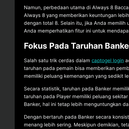
Namun, perbedaan utama di Always 8 Baccara
Always 8 yang memberikan keuntungan lebih 
dengan total 8. Selain itu, jika Anda memilih
Anda memperhatikan fitur ini untuk mendapa
Fokus Pada Taruhan Banke
Salah satu trik cerdas dalam
captogel login
ad
taruhan pada pemain bisa memberikan pemb
memiliki peluang kemenangan yang sedikit leb
Secara statistik, taruhan pada Banker memil
taruhan pada Player memiliki peluang sekit
Banker, hal ini tetap lebih menguntungkan d
Dengan bertaruh pada Banker secara konsi
menang lebih sering. Meskipun demikian, tet