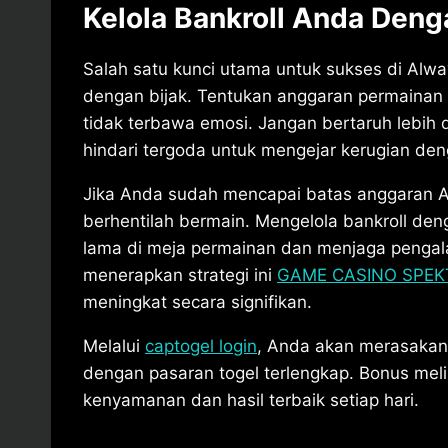
Kelola Bankroll Anda Deng
Salah satu kunci utama untuk sukses di Alwa
dengan bijak. Tentukan anggaran permainan
tidak terbawa emosi. Jangan bertaruh lebih
hindari tergoda untuk mengejar kerugian den
Jika Anda sudah mencapai batas anggaran 
berhentilah bermain. Mengelola bankroll de
lama di meja permainan dan menjaga penga
menerapkan strategi ini
GAME CASINO SPEK
meningkat secara signifikan.
Melalui
captogel login
, Anda akan merasaka
dengan pasaran togel terlengkap. Bonus me
kenyamanan dan hasil terbaik setiap hari.