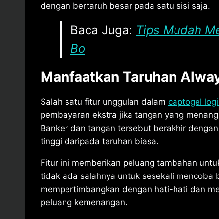
dengan bertaruh besar pada satu sisi saja.
Baca Juga:
Tips Mudah Me
Bo
Manfaatkan Taruhan Alwa
Salah satu fitur unggulan dalam
captogel logi
pembayaran ekstra jika tangan yang menang m
Banker dan tangan tersebut berakhir dengan
tinggi daripada taruhan biasa.
Fitur ini memberikan peluang tambahan untu
tidak ada salahnya untuk sesekali mencoba b
mempertimbangkan dengan hati-hati dan me
peluang kemenangan.